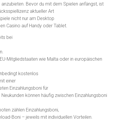
anzubieten. Bevor du mit dem Spielen anfängst, ist
cksspiellizenz aktueller Art
 Spiele nicht nur am Desktop
en Casino auf Handy oder Tablet.
ts bei
n.
n EU-Mitgliedstaaten wie Malta oder in europäischen
unbedingt kostenlos
it einer
eten Einzahlungsboni für
en. Neukunden können häufig zwischen Einzahlungsboni
boten zählen Einzahlungsboni,
oad-Boni – jeweils mit individuellen Vorteilen.