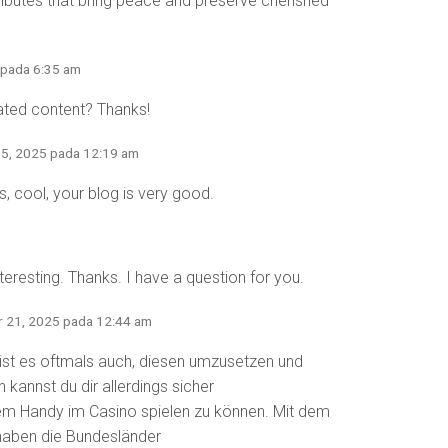
ributes that bring peace and preserve cherished
 pada 6:35 am
lated content? Thanks!
 5, 2025 pada 12:19 am
, cool, your blog is very good.
eresting. Thanks. I have a question for you.
r 21, 2025 pada 12:44 am
 ist es oftmals auch, diesen umzusetzen und
 kannst du dir allerdings sicher
 dem Handy im Casino spielen zu können. Mit dem
 haben die Bundesländer