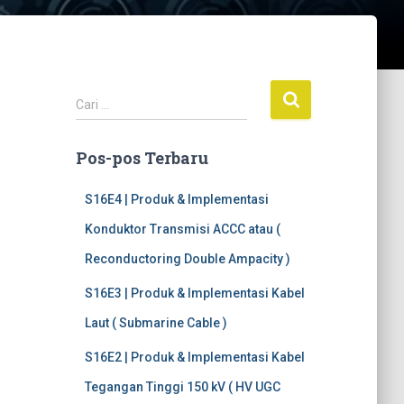
C
Cari …
a
r
Pos-pos Terbaru
i
u
n
S16E4 | Produk & Implementasi
t
Konduktor Transmisi ACCC atau (
u
k
Reconductoring Double Ampacity )
:
S16E3 | Produk & Implementasi Kabel
Laut ( Submarine Cable )
S16E2 | Produk & Implementasi Kabel
Tegangan Tinggi 150 kV ( HV UGC