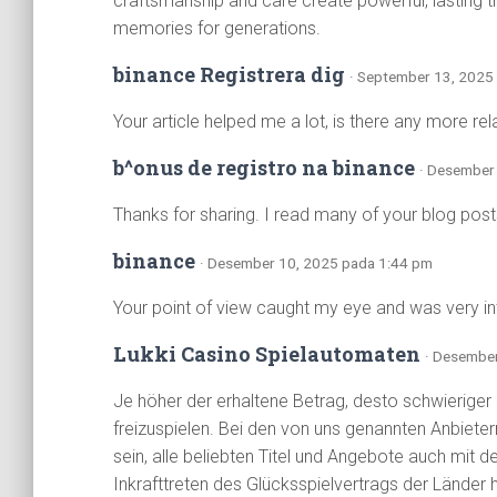
craftsmanship and care create powerful, lasting t
memories for generations.
binance Registrera dig
· September 13, 2025
Your article helped me a lot, is there any more re
b^onus de registro na binance
· Desember
Thanks for sharing. I read many of your blog posts
binance
· Desember 10, 2025 pada 1:44 pm
Your point of view caught my eye and was very int
Lukki Casino Spielautomaten
· Desembe
Je höher der erhaltene Betrag, desto schwieriger
freizuspielen. Bei den von uns genannten Anbietern
sein, alle beliebten Titel und Angebote auch mit
Inkrafttreten des Glücksspielvertrags der Länder