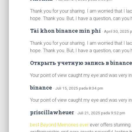
Thank you for your sharing. I am worried that I lack
hope. Thank you. But, I have a question, can you
Tài khon binance min phí
· April 30, 2025
Thank you for your sharing. I am worried that I lack
hope. Thank you. But, I have a question, can you
Открыть учетную запись в binance
Your point of view caught my eye and was very int
binance
· Juli 15, 2025 pada 8:34 pm
Your point of view caught my eye and was very int
priscillawheuer
· Juli 21, 2025 pada 9:52 pm
best Beyond Memories ever
ever offers stunning