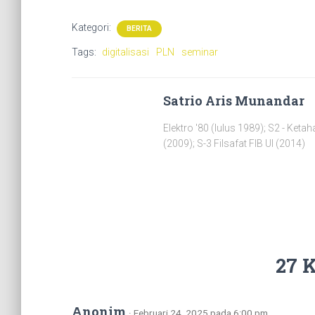
Kategori:
BERITA
Tags:
digitalisasi
PLN
seminar
Satrio Aris Munandar
Elektro '80 (lulus 1989); S2 - Ket
(2009); S-3 Filsafat FIB UI (2014)
27 
Anonim
· Februari 24, 2025 pada 6:00 pm