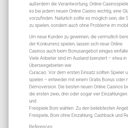
außerdem die Verantwortung, Online-Casinospiele 
es bei jedem neuen Online Casino wichtig, eine Glü
vorzufinden. Natürlich sollte es möglich sein, die
zu spielen, sondern auch ohne Probleme im mobil
Um neue Kunden zu gewinnen, die vermutlich berei
der Konkurrenz spielen, lassen sich neue Online
Casinos auch beim Bonusangebot einiges einfalle
Viele Anbieter sind im Ausland lizenziert – etwa i
Überseegebieten wie
Curacao. Vor dem ersten Einsatz sollten Spieler 
spielen – entweder mit einem Gratis Bonus oder m
Demoversion. Die besten neuen Online Casinos bi
die ersten zwei, drei oder sogar vier Einzahlung
und
Freispiele Boni wählen. Zu den beliebtesten Ange
Freispiele, Boni ohne Einzahlung, Cashback und Rel
References: