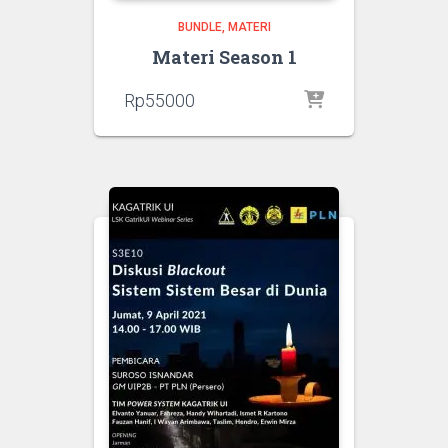
BUNDLE
MATERI
Materi Season 1
Rp
55000