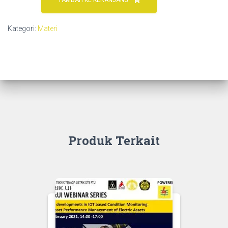
Webinar
S16E3
Kategori:
Materi
|
Produk
&
Implementasi
Kabel
Laut
(
Submarine
Cable
)
Produk Terkait
(
Anang
Pratikno
)