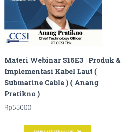
Materi Webinar S16E3 | Produk &
Implementasi Kabel Laut (
Submarine Cable ) ( Anang
Pratikno )
Rp
55000
Kuantitas
Materi
TAMBAH KE KERANJANG