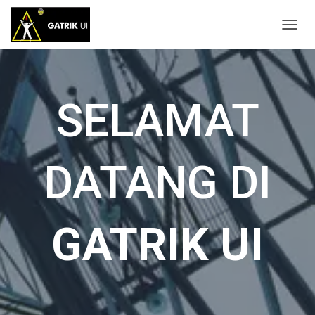
T
O
G
G
L
SELAMAT
E
N
A
V
I
DATANG DI
G
A
S
I
GATRIK UI