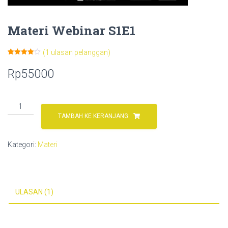
Materi Webinar S1E1
(
1
ulasan pelanggan)
Peringkat
1
4.00
dari
Rp
55000
5
berdasar
kan
penilaian
pelanggan
Kuantitas
Materi
TAMBAH KE KERANJANG
Webinar
S1E1
Kategori:
Materi
ULASAN (1)