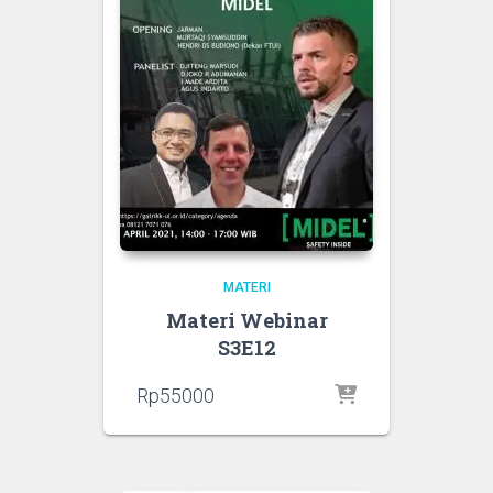
MATERI
Materi Webinar
S3E12
Rp
55000