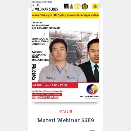
MATERI
Materi Webinar S3E9