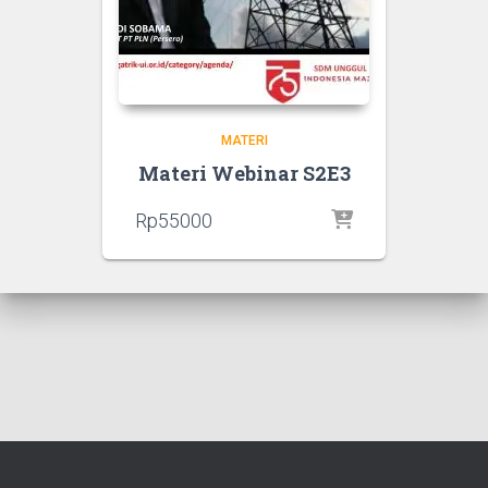
MATERI
Materi Webinar S2E3
Rp
55000