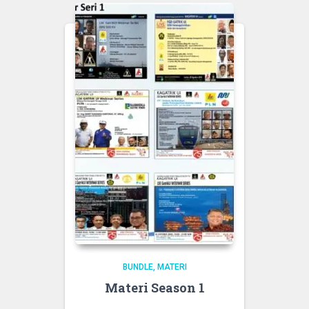
BUNDLE
MATERI
Materi Season 1