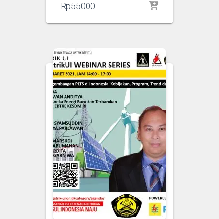
Rp
55000