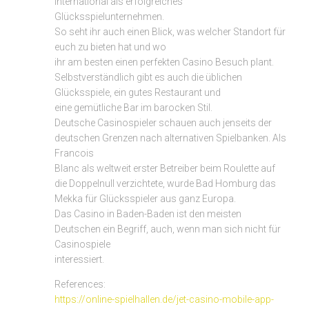
international als erfolgreiches
Glücksspielunternehmen.
So seht ihr auch einen Blick, was welcher Standort für
euch zu bieten hat und wo
ihr am besten einen perfekten Casino Besuch plant.
Selbstverständlich gibt es auch die üblichen
Glücksspiele, ein gutes Restaurant und
eine gemütliche Bar im barocken Stil.
Deutsche Casinospieler schauen auch jenseits der
deutschen Grenzen nach alternativen Spielbanken. Als
Francois
Blanc als weltweit erster Betreiber beim Roulette auf
die Doppelnull verzichtete, wurde Bad Homburg das
Mekka für Glücksspieler aus ganz Europa.
Das Casino in Baden-Baden ist den meisten
Deutschen ein Begriff, auch, wenn man sich nicht für
Casinospiele
interessiert.
References:
https://online-spielhallen.de/jet-casino-mobile-app-