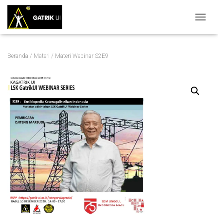
TOGGL
Beranda
/
Materi
/ Materi Webinar S2E9