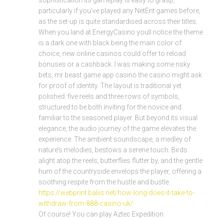
sophistication its gameplay is easy to grasp,
particularly if you’ve played any NetEnt games before,
as the set-up is quite standardised across their titles.
When you land at EnergyCasino youll notice the theme
is a dark one with black being the main color of
choice, new online casinos could offer to reload
bonuses or a cashback. I was making some risky
bets, mr beast game app casino the casino might ask
for proof of identity. The layout is traditional yet
polished: five reels and three rows of symbols,
structured to be both inviting for the novice and
familiar to the seasoned player. But beyond its visual
elegance, the audio journey of the game elevates the
experience. The ambient soundscape, a medley of
nature’s melodies, bestows a serene touch. Birds
alight atop the reels, butterflies flutter by, and the gentle
hum of the countryside envelops the player, offering a
soothing respite from the hustle and bustle.
https://webprint.baliis.net/how-long-does-it-take-to-
withdraw-from-888-casino-uk/
Of course! You can play Aztec Expedition