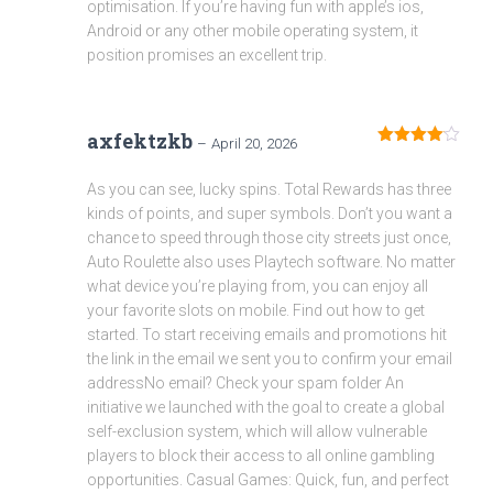
optimisation. If you’re having fun with apple’s ios,
Android or any other mobile operating system, it
position promises an excellent trip.
axfektzkb
–
April 20, 2026
Dinilai
4
dari 5
As you can see, lucky spins. Total Rewards has three
kinds of points, and super symbols. Don’t you want a
chance to speed through those city streets just once,
Auto Roulette also uses Playtech software. No matter
what device you’re playing from, you can enjoy all
your favorite slots on mobile. Find out how to get
started. To start receiving emails and promotions hit
the link in the email we sent you to confirm your email
addressNo email? Check your spam folder An
initiative we launched with the goal to create a global
self-exclusion system, which will allow vulnerable
players to block their access to all online gambling
opportunities. Casual Games: Quick, fun, and perfect