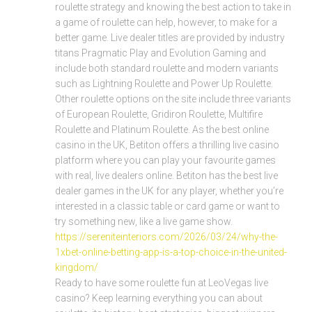
roulette strategy and knowing the best action to take in
a game of roulette can help, however, to make for a
better game. Live dealer titles are provided by industry
titans Pragmatic Play and Evolution Gaming and
include both standard roulette and modern variants
such as Lightning Roulette and Power Up Roulette.
Other roulette options on the site include three variants
of European Roulette, Gridiron Roulette, Multifire
Roulette and Platinum Roulette. As the best online
casino in the UK, Betiton offers a thrilling live casino
platform where you can play your favourite games
with real, live dealers online. Betiton has the best live
dealer games in the UK for any player, whether you’re
interested in a classic table or card game or want to
try something new, like a live game show.
https://sereniteinteriors.com/2026/03/24/why-the-
1xbet-online-betting-app-is-a-top-choice-in-the-united-
kingdom/
Ready to have some roulette fun at LeoVegas live
casino? Keep learning everything you can about