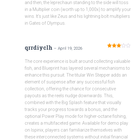
and then, the leprechaun standing to the side will toss
in a Multiplier coin (worth up to 1,000x) to amplify your
wins. It’s just like Zeus and his lightning bolt multipliers
in Gates of Olympus.
qrrdiyclh
–
April 19, 2026
Dinilai
3
dari
5
The core experience is built around collecting valuable
fish, and Blueprint has layered several mechanisms to
enhance this pursuit. The titular Win Stepper adds an
element of suspense after any successful fish
collection, offering the chance for consecutive
payouts as the reels nudge downwards. This,
combined with the Big Splash feature that visually
tracks your progress towards a bonus, and the
optional Power Play mode for higher-octane fishing,
creates a multifaceted game. Available for demo play
on Ispinix, players can familiarize themselves with
these interconnected systems without initial financial