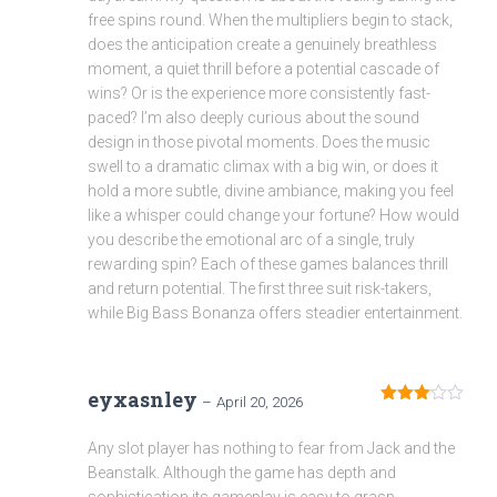
free spins round. When the multipliers begin to stack,
does the anticipation create a genuinely breathless
moment, a quiet thrill before a potential cascade of
wins? Or is the experience more consistently fast-
paced? I’m also deeply curious about the sound
design in those pivotal moments. Does the music
swell to a dramatic climax with a big win, or does it
hold a more subtle, divine ambiance, making you feel
like a whisper could change your fortune? How would
you describe the emotional arc of a single, truly
rewarding spin? Each of these games balances thrill
and return potential. The first three suit risk-takers,
while Big Bass Bonanza offers steadier entertainment.
eyxasnley
–
April 20, 2026
Dinilai
3
dari
5
Any slot player has nothing to fear from Jack and the
Beanstalk. Although the game has depth and