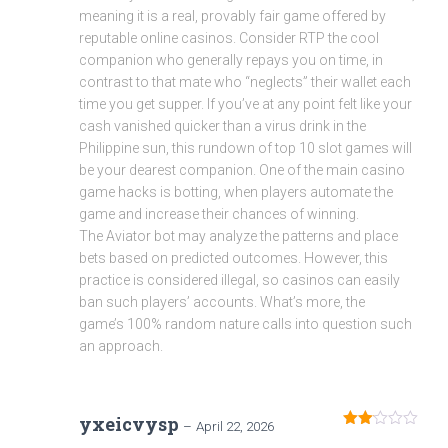
meaning it is a real, provably fair game offered by
reputable online casinos. Consider RTP the cool
companion who generally repays you on time, in
contrast to that mate who “neglects” their wallet each
time you get supper. If you’ve at any point felt like your
cash vanished quicker than a virus drink in the
Philippine sun, this rundown of top 10 slot games will
be your dearest companion. One of the main casino
game hacks is botting, when players automate the
game and increase their chances of winning.
The Aviator bot may analyze the patterns and place
bets based on predicted outcomes. However, this
practice is considered illegal, so casinos can easily
ban such players’ accounts. What’s more, the
game’s 100% random nature calls into question such
an approach.
yxeicvysp
–
April 22, 2026
Dinil