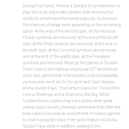
ai
2
dari
During Free Spins, there is a Symbol Drop mechanic in
5
play, this is an automatic system that removes the
symbols which have the lowest payouts, to increase
the chances of larger wins appearing on the remaining
spins. At the end of the second spin, all the Hibiscus
Flower symbols are removed. At the end of the fourth
spin, all the Shell symbols are removed. At the end of
the sixth spin, all the Coconut symbols are removed
and at the end of the eighth spin, all the Pineapple
symbols are removed. Most go the games in Double
Down Casino are replicas of popular IGT land-based
slots, two games that offer players a lot of playability
via bonuses such as Go for goal and Cash Stoppa.
Aloha Cluster Pays: The Perfect Game for Those Who
Love a Challenge and a Chance to Win Big. While
Golden Riviera casino may have all the other great
online casino boxes checked, remember that often the
best casinos provide an assortment of casino games
to charm a big fan base. Free spins feature on Aloha
Cluster Pays slots in addition, adding to the