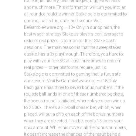
roulette, its history, best strategies, biggest winners
and much more. This information will turn you into an
all-rounded roulette winner. Stakelogic is committed to
gaming that is fun, safe, and secure. Visit
BeGambleAware.org – 18+ Only In our opinion, the
best wager strategy Stake.us players can leverage to
redeem real prizes is to monitor their Stake Cash
sessions. The main reason is that the sweepstakes
casino has a 3x playthrough. Therefore, you have to
play with your free SC at least three times to redeem
real prizes — other platforms require just 1x.
Stakelogic is committed to gaming that is fun, safe,
and secure. Visit BeGambleAware.org – +18 Only
Each game has three to seven bonus numbers. If the
roulette ball lands in one of these numbered pockets,
the bonus round is initiated, where players can win up
to 2.500x. There’s a Fireball chaser bet, which, when
placed, will put a chip on each of the bonus numbers
when they are selected. This bet costs 13 times your
chip amount. While this covers all the bonus numbers,
it doesn’t increase the chances of the result being a