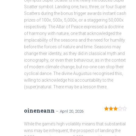
Olympus Super Scatter is the newly introduced Super
Scatter symbol. Landing one, two, three, or four Super
Scatters during the bonus trigger awards instant cash
prizes of 100x, 500x, 5,000x, or a staggering 50,000x
respectively. The Altar of Peace expressed a doctrine
of harmony with nature, one that acknowledged the
implacability of the seasons and the need for humility
before the forces of nature and time. Seasons may
change their identity, as they did in classical myth and
iconography, or even their behaviour, as in the context
of modern climate change, but no-one can stop their
cyclical dance. The divine Augustus recognised this,
willing to acknowledge his accountability to the
(super)natural. There may be a lesson there.
oineneann
–
April 20, 2026
Dinilai
3
dari
5
While the game’s high volatility means that substantial
wins may be infrequent, the prospect of landing the