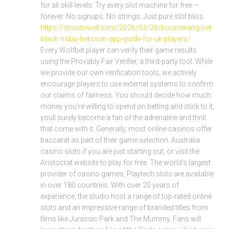
for all skill levels. Try every slot machine for free —
forever. No signups. No strings. Just pure slot bliss.
https://structowell.com/2026/03/26/boomerang-bet-
black-friday-betsson-app-guide-for-uk-players/
Every Wolfbet player can verify their game results
using the Provably Fair Verifier, a third-party tool. While
we provide our own verification tools, we actively
encourage players to use external systems to confirm
our claims of fairness. You should decide how much
money you’re willing to spend on betting and stick to it,
youll surely become a fan of the adrenaline and thrill
that come with it. Generally, most online casinos offer
baccarat as part of their game selection. Australia
casino slots if you are just starting out, or visit the
Aristocrat website to play for free. The world’s largest
provider of casino games, Playtech slots are available
in over 180 countries. With over 20 years of
experience, the studio host a range of top-rated online
slots and an impressive range of branded titles from
films like Jurassic Park and The Mummy. Fans will