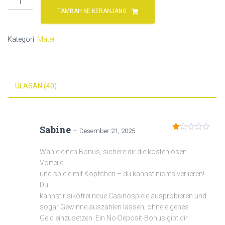
an
Materi
pelang
TAMBAH KE KERANJANG
gan
Webinar
S4E12
Kategori:
Materi
PELABUHAN
Peran
Dalam
Efesiensi
ULASAN (40)
Pembangkit
Listrik
Sabine
–
Desember 21, 2025
Di
nil
ai
Wähle einen Bonus, sichere dir die kostenlosen
1
Vorteile
da
ri
und spiele mit Köpfchen – du kannst nichts verlieren!
5
Du
kannst risikofrei neue Casinospiele ausprobieren und
sogar Gewinne auszahlen lassen, ohne eigenes
Geld einzusetzen. Ein No-Deposit-Bonus gibt dir