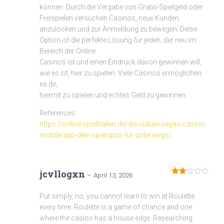
können. Durch die Vergabe von Gratis-Spielgeld oder
Freispielen versuchen Casinos, neue Kunden
anzulocken und zur Anmeldung zu bewegen. Diese
Option ist die perfekte Lösung für jeden, der neu im
Bereich der Online
Casinos ist und einen Eindruck davon gewinnen will,
wie es ist, hier zu spielen. Viele Casinos ermöglichen
es dir,
hiermit zu spielen und echtes Geld zu gewinnen.
References:
https://online-spielhallen.de/die-vulkan-vegas-casino-
mobile-app-dein-spielspas-fur-unterwegs/
jcvllogxn
–
April 13, 2026
Dinil
ai
2
dari
Put simply, no, you cannot learn to win at Roulette
5
every time. Roulette is a game of chance and one
where the casino has a house edge. Researching