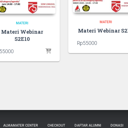
MATERI
MATERI
Materi Webinar S2
Materi Webinar
S2E10
Rp
55000
55000
ALMAMATER CENTER
CHECKOUT
DAFTAR ALUMNI
DONASI