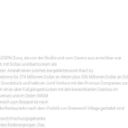
Hyundai
di
Indonesia
ne ESPN-Zone, die von der Straße und vom Casino aus erreichbar war.
tet, mit Sofas und Barhockern als
en. Anstatt einen solchen bargeldintensiven Kauf zu
onna für 276 Millionen Dollar an Aktien plus 336 Millionen Dollar an Sc
s Grundstück und hatte ein Joint Venture mit den Promus Companies zum
ssen ist es über Fußgängerbrücken mit den benachbarten Casinos im
 Avenue) und im Osten (MGM
eich zum Beispiel ist nach
 Restaurants nach dem Vorbild von Greenwich Village gestaltet sind.
erse Erfrischungsgetränke.
endes Badevergnügen. Das