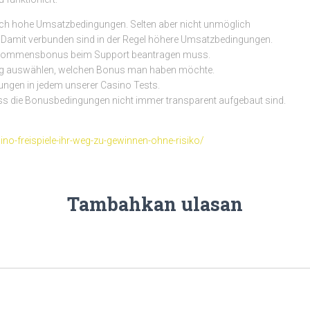
ch hohe Umsatzbedingungen. Selten aber nicht unmöglich
Damit verbunden sind in der Regel höhere Umsatzbedingungen.
llkommensbonus beim Support beantragen muss.
ng auswählen, welchen Bonus man haben möchte.
ungen in jedem unserer Casino Tests.
ss die Bonusbedingungen nicht immer transparent aufgebaut sind.
sino-freispiele-ihr-weg-zu-gewinnen-ohne-risiko/
Tambahkan ulasan