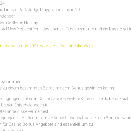
024
d Lincoln Park-Judge Playground sind in 20
reichbar.
 dem 3-Sterne Holiday
Hotel New York entfernt, das über ein Fitnesszentrum und ein Kasino verf
-bonus-codes-nov-2025-no-deposit-bestandskunden/
Gewinnlimits
bis zu einem bestimmten Betrag mit dem Bonus gewinnen kannst.
ngungen gibt es in Online Casinos weitere Kriterien, die du berücksichti
e besten Entscheidungen für
tete Hindernisse vermeidest.
edingungen ist oft der maximale Auszahlungsbetrag, der aus Bonusgewinne
 für Casino Bonus Angebote sind essentiell, um zu
 funktioniert.