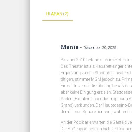
ULASAN (2)
Manie
–
Desember 20, 2025
Bis Juni 2010 befand sich im Hotel ei
Das Theater ist als Kabarett eingerich
Ergänzung zu den Standard-Theatersitz
tätigen, stimmte MGM jedoch zu, Primad
Firma Universal Distributing besaß da
aber keine Einigung erzielen. Stattde
Süden (Excalibur, über die Tropicana
Grand) verbunden. Der Hauptcasino-Ber
dem Times Square benannt, während die
An der Poolbar erwarten die Gäste div
Der Außenpoolbereich bietet erfrisch