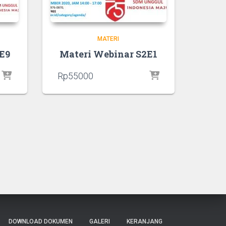
MATERI
E9
Materi Webinar S2E1
Rp
55000
DOWNLOAD DOKUMEN
GALERI
KERANJANG