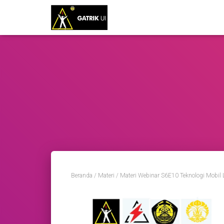
Beranda
/
Materi
/ Materi Webinar S6E10 Teknologi Mobil L