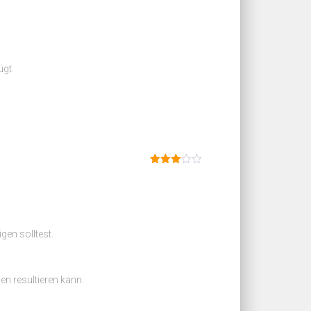
ügt.
Dinilai
3
dari
5
gen solltest.
n resultieren kann.