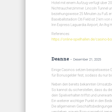
Hotel mit einem Aufzug verfügt über 2
Nichtraucherzimmer. Lincoln Tunnel un
beziehungsweise 25 Minuten zu Fuß er
Baseballstadion Citi Field ist 2 km von
Inn Express Laguardia Airport, An Ihg 
References:
https://online-spielhallen.de/casino
Deanne
–
Desember 21, 2025
Einige Casinos setzen beispielsweise 
für Bonusgelder fest, sodass du nur 
Neben den bereits bekannten Umsatzbedi
So kannst du sicherstellen, dass du di
dein Spielverhalten triffst und unerwar
Ein weiterer wichtiger Punkt in den B
Die allgemeinen Geschäftsbedingungen
verstehen, wie ein Bonusangebot genau