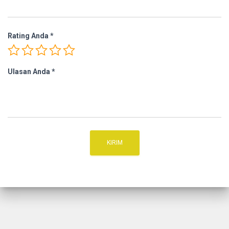
Rating Anda
*
Ulasan Anda
*