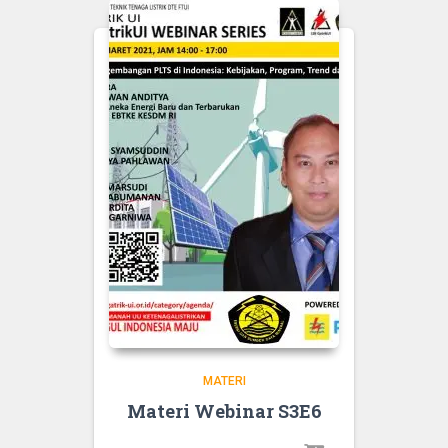
MATERI
Materi Webinar S3E6