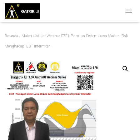
TOGGL
Beranda
/
Materi
/ Materi Webinar S7E1 Persiapn Sistem Jawa Madura Bali
Menghadapi EBT Intermiten