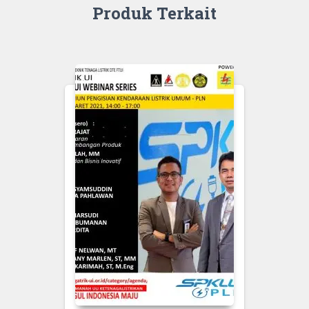
Listrik
Produk Terkait
era
NZE
(Ir.
Wanhar)