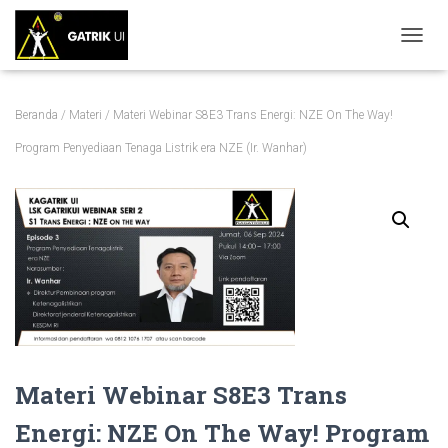
TOGGL
Beranda
/
Materi
/ Materi Webinar S8E3 Trans Energi: NZE On The Way!
Program Penyediaan Tenaga Listrik era NZE (Ir. Wanhar)
Materi Webinar S8E3 Trans
Energi: NZE On The Way! Program