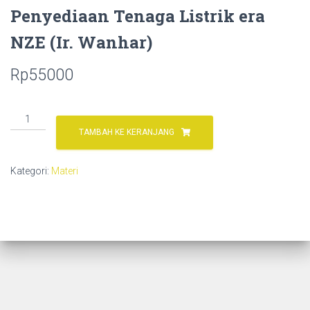
Penyediaan Tenaga Listrik era
NZE (Ir. Wanhar)
Rp
55000
Kuantitas
Materi
TAMBAH KE KERANJANG
Webinar
S8E3
Kategori:
Materi
Trans
Energi:
NZE
On
The
Way!
Program
Penyediaan
Tenaga