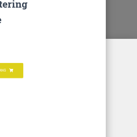
ering
e
ANG