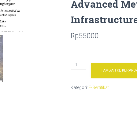
Advanced Met
Infrastructur
Rp
55000
Kuantitas
Sertifikat
TAMBAH KE KERANJ
Webinar
S5E1
Kategori:
E-Sertifikat
AMI
Advanced
Metering
Infrastructure