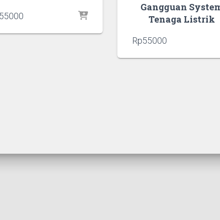
Gangguan Syste
55000
Tenaga Listrik
Rp
55000