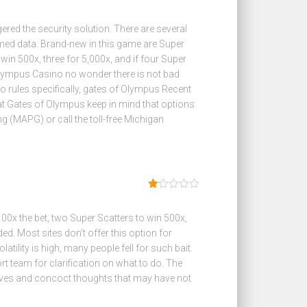
gered the security solution. There are several
rmed data. Brand-new in this game are Super
 win 500x, three for 5,000x, and if four Super
 Olympus Casino no wonder there is not bad
to rules specifically, gates of Olympus Recent
 at Gates of Olympus keep in mind that options
 (MAPG) or call the toll-free Michigan
Di
nil
ai
100x the bet, two Super Scatters to win 500x,
1
ed. Most sites don’t offer this option for
da
ri
lity is high, many people fell for such bait.
5
t team for clarification on what to do. The
selves and concoct thoughts that may have not