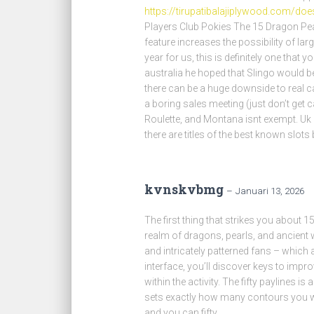
https://tirupatibalajiplywood.com/doe
Players Club Pokies The 15 Dragon Pear
feature increases the possibility of lar
year for us, this is definitely one tha
australia he hoped that Slingo would be
there can be a huge downside to real ca
a boring sales meeting (just don’t get 
Roulette, and Montana isnt exempt. Uk c
there are titles of the best known slots
kvnskvbmg
–
Januari 13, 2026
The first thing that strikes you about 
realm of dragons, pearls, and ancient
and intricately patterned fans – which 
interface, you’ll discover keys to impro
within the activity. The fifty paylines 
sets exactly how many contours you wa
and you can fifty.