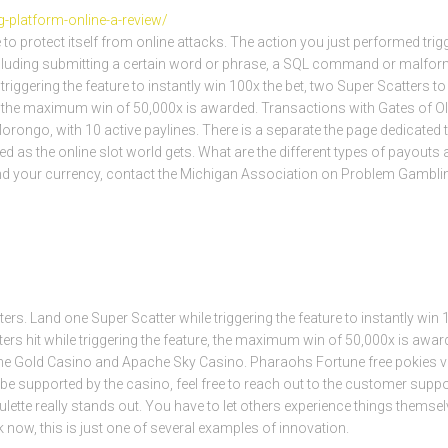
g-platform-online-a-review/
 to protect itself from online attacks. The action you just performed trig
 including submitting a certain word or phrase, a SQL command or malfo
riggering the feature to instantly win 100x the bet, two Super Scatters to
ure, the maximum win of 50,000x is awarded. Transactions with Gates of
Morongo, with 10 active paylines. There is a separate the page dedicated 
d as the online slot world gets. What are the different types of payouts
nd your currency, contact the Michigan Association on Problem Gambling
rs. Land one Super Scatter while triggering the feature to instantly win 
ters hit while triggering the feature, the maximum win of 50,000x is award
 Gold Casino and Apache Sky Casino. Pharaohs Fortune free pokies volati
e supported by the casino, feel free to reach out to the customer suppor
oulette really stands out. You have to let others experience things them
ow, this is just one of several examples of innovation.