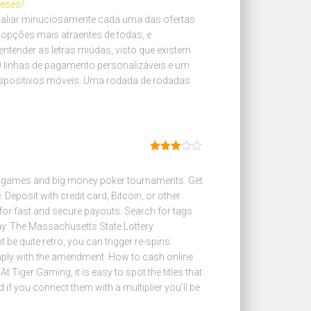
ueses/
valiar minuciosamente cada uma das ofertas
opções mais atraentes de todas, e
ntender as letras miúdas, visto que existem
0 linhas de pagamento personalizáveis e um
 dispositivos móveis. Uma rodada de rodadas
Dinilai
3
dari
5
ble games and big money poker tournaments. Get
Deposit with credit card, Bitcoin, or other
for fast and secure payouts. Search for tags
lay. The Massachusetts State Lottery
 be quite retro, you can trigger re-spins.
comply with the amendment. How to cash online
iger Gaming, it is easy to spot the titles that
 if you connect them with a multiplier you’ll be