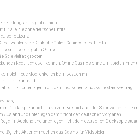
Einzahlungslimits gibt es nicht.
 für alle, die ohne deutsche Limits
deutsche Lizenz
Daher wählen viele Deutsche Online Casinos ohne Limits,
nbieten. In einem guten Online
e Spielvielfalt geboten,
Sekunden Regel genießen können. Online Casinos ohne Limit bieten Ihnen
so komplett neue Möglichkeiten beim Besuch im
ohne Limit kannst du
attformen unterliegen nicht dem deutschen Glücksspielstaatsvertrag und 
Casinos,
erten Glücksspielanbieter, also zum Beispiel auch für Sportwettenanbieter
l im Ausland und unterliegen damit nicht den deutschen Vorgaben.
er Regel im Ausland und unterliegen nicht dem deutschen Glücksspielstaat
d tägliche Aktionen machen das Casino für Vielspieler