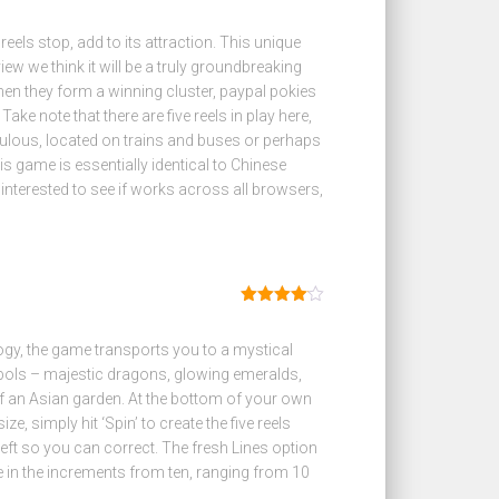
ls stop, add to its attraction. This unique
ew we think it will be a truly groundbreaking
when they form a winning cluster, paypal pokies
e note that there are five reels in play here,
iculous, located on trains and buses or perhaps
s game is essentially identical to Chinese
 interested to see if works across all browsers,
Dinilai
4
dari 5
logy, the game transports you to a mystical
mbols – majestic dragons, glowing emeralds,
 of an Asian garden. At the bottom of your own
e, simply hit ‘Spin’ to create the five reels
 left so you can correct. The fresh Lines option
 in the increments from ten, ranging from 10