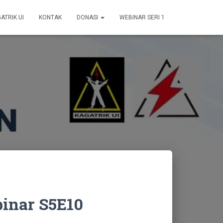
GATRIK UI
KONTAK
DONASI
WEBINAR SERI 1
binar S5E10