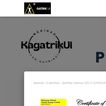
Beranda
/
E-Sertifikat
/ Sertifikat Webinar S5E10 SUPERG