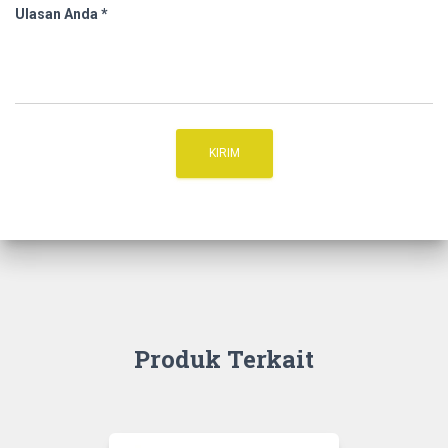
Ulasan Anda
*
Produk Terkait