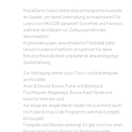
Dinilai
5
dari 5
RoyalGame Casino bietet eine umfangreiche Auswahl
an Spielen, um deine Unterhaltung zu maximieren! Die
Lizenz von PAGCOR garantiert Sicherheit und Fairness,
während die Vielzahl von Zahlungsmethoden,
einschließlich
Kryptowährungen, eine erhebliche Flexibilität bietet.
Unsere moderne Plattform ist optimiert für deine
Benutzerfreundlichkeit und bietet dir eine einzigartige
Spielerfahrung.
Zur Verfügung stehen auch Tisch- und Kartenspiele
wie Roulette,
Aces & Deuces Bonus Poker und Blackjack.
Fruchtspiele, Megaways, Bonus-Kauf-Spiele und
tierische Vertreter sind
nur einige der angebotenen Spiele. Hinzu kommt auch
noch das Bonus Crab Programm, welches Echtgeld,
Bonusgeld,
Freispiele und Münzen einbringt. Es gibt nicht nur einen
RoyalGame Casino Bonus für Bestandskunden,