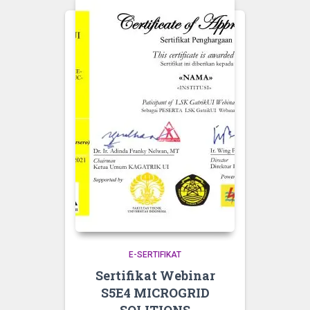
E-SERTIFIKAT
Sertifikat Webinar
S5E4 MICROGRID
SOLITIONS