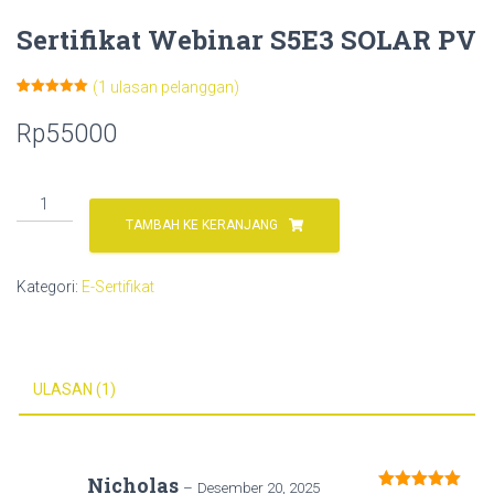
Sertifikat Webinar S5E3 SOLAR PV
(
1
ulasan pelanggan)
Peringkat
1
5.00
dari 5
Rp
55000
berdasarka
n
penilaian
pelanggan
Kuantitas
Sertifikat
TAMBAH KE KERANJANG
Webinar
S5E3
Kategori:
E-Sertifikat
SOLAR
PV
ULASAN (1)
Nicholas
–
Desember 20, 2025