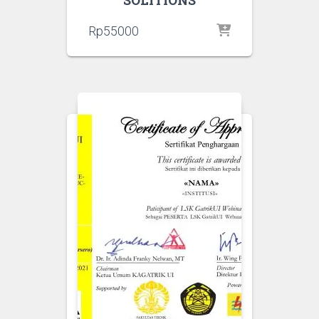
Rp
55000