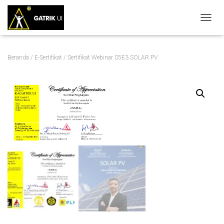
TOGGL
Beranda
/
E-Sertifikat
/ Sertifikat Webinar S5E3 SOLAR PV