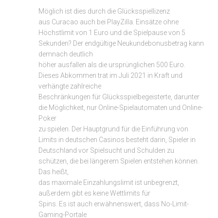
dari 5
Möglich ist dies durch die Glücksspiellizenz
aus Curacao auch bei PlayZilla. Einsätze ohne
Höchstlimit von 1 Euro und die Spielpause von 5
Sekunden? Der endgültige Neukundebonusbetrag kann
demnach deutlich
höher ausfallen als die ursprünglichen 500 Euro.
Dieses Abkommen trat im Juli 2021 in Kraft und
verhängte zahlreiche
Beschränkungen für Glücksspielbegeisterte, darunter
die Möglichkeit, nur Online-Spielautomaten und Online-
Poker
zu spielen. Der Hauptgrund für die Einführung von
Limits in deutschen Casinos besteht darin, Spieler in
Deutschland vor Spielsucht und Schulden zu
schützen, die bei längerem Spielen entstehen können.
Das heißt,
das maximale Einzahlungslimit ist unbegrenzt,
außerdem gibt es keine Wettlimits für
Spins. Es ist auch erwähnenswert, dass No-Limit-
Gaming-Portale