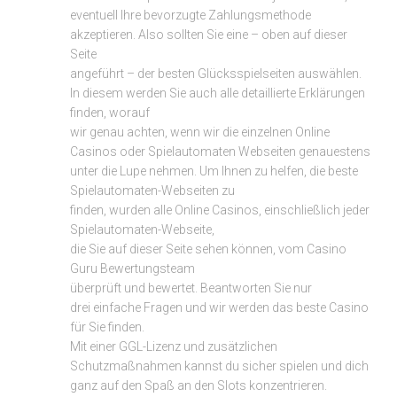
eventuell Ihre bevorzugte Zahlungsmethode
akzeptieren. Also sollten Sie eine – oben auf dieser
Seite
angeführt – der besten Glücksspielseiten auswählen.
In diesem werden Sie auch alle detaillierte Erklärungen
finden, worauf
wir genau achten, wenn wir die einzelnen Online
Casinos oder Spielautomaten Webseiten genauestens
unter die Lupe nehmen. Um Ihnen zu helfen, die beste
Spielautomaten-Webseiten zu
finden, wurden alle Online Casinos, einschließlich jeder
Spielautomaten-Webseite,
die Sie auf dieser Seite sehen können, vom Casino
Guru Bewertungsteam
überprüft und bewertet. Beantworten Sie nur
drei einfache Fragen und wir werden das beste Casino
für Sie finden.
Mit einer GGL-Lizenz und zusätzlichen
Schutzmaßnahmen kannst du sicher spielen und dich
ganz auf den Spaß an den Slots konzentrieren.