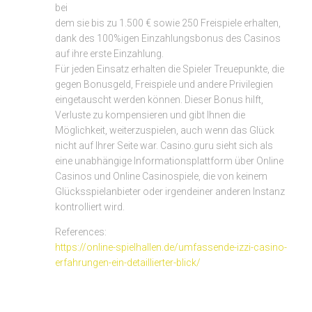
bei
dem sie bis zu 1.500 € sowie 250 Freispiele erhalten,
dank des 100%igen Einzahlungsbonus des Casinos
auf ihre erste Einzahlung.
Für jeden Einsatz erhalten die Spieler Treuepunkte, die
gegen Bonusgeld, Freispiele und andere Privilegien
eingetauscht werden können. Dieser Bonus hilft,
Verluste zu kompensieren und gibt Ihnen die
Möglichkeit, weiterzuspielen, auch wenn das Glück
nicht auf Ihrer Seite war. Casino.guru sieht sich als
eine unabhängige Informationsplattform über Online
Casinos und Online Casinospiele, die von keinem
Glücksspielanbieter oder irgendeiner anderen Instanz
kontrolliert wird.
References:
https://online-spielhallen.de/umfassende-izzi-casino-
erfahrungen-ein-detaillierter-blick/