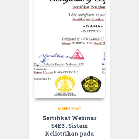
E-SERTIFIKAT
Sertifikat Webinar
S4E3 : Sistem
Kelistrikan pada