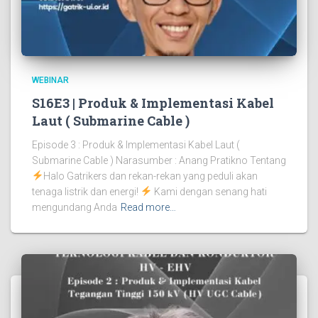
WEBINAR
S16E3 | Produk & Implementasi Kabel
Laut ( Submarine Cable )
Episode 3 : Produk & Implementasi Kabel Laut (
Submarine Cable ) Narasumber : Anang Pratikno Tentang
Halo Gatrikers dan rekan-rekan yang peduli akan
tenaga listrik dan energi!
Kami dengan senang hati
mengundang Anda
Read more…