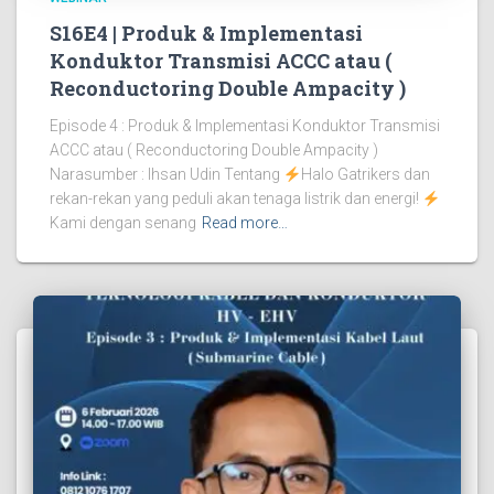
S16E4 | Produk & Implementasi
Konduktor Transmisi ACCC atau (
Reconductoring Double Ampacity )
Episode 4 : Produk & Implementasi Konduktor Transmisi
ACCC atau ( Reconductoring Double Ampacity )
Narasumber : Ihsan Udin Tentang
Halo Gatrikers dan
rekan-rekan yang peduli akan tenaga listrik dan energi!
Kami dengan senang
Read more…