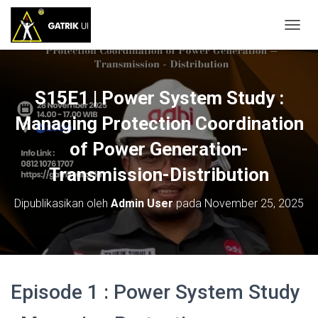
T
O
G
G
L
S15E1 | Power System Study :
E
N
Managing Protection Coordination
A
of Power Generation-
V
I
Transmission-Distribution
G
A
S
Dipublikasikan oleh
Admin User
pada
November 25, 2025
I
Episode 1 : Power System Study