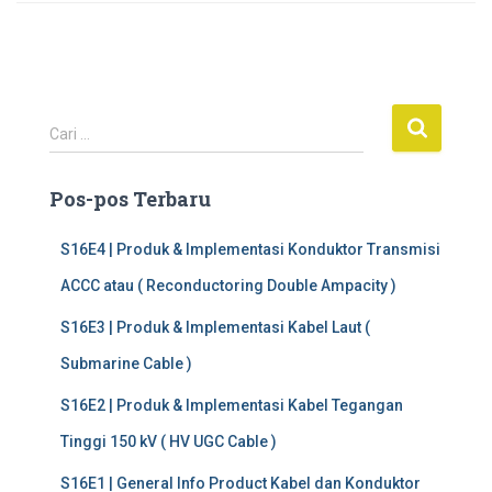
C
Cari …
a
r
Pos-pos Terbaru
i
u
n
S16E4 | Produk & Implementasi Konduktor Transmisi
t
ACCC atau ( Reconductoring Double Ampacity )
u
k
S16E3 | Produk & Implementasi Kabel Laut (
:
Submarine Cable )
S16E2 | Produk & Implementasi Kabel Tegangan
Tinggi 150 kV ( HV UGC Cable )
S16E1 | General Info Product Kabel dan Konduktor