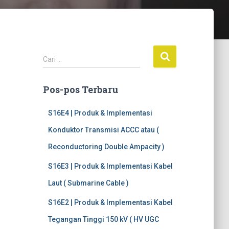
C
Cari …
a
r
Pos-pos Terbaru
i
u
n
S16E4 | Produk & Implementasi
t
Konduktor Transmisi ACCC atau (
u
k
Reconductoring Double Ampacity )
:
S16E3 | Produk & Implementasi Kabel
Laut ( Submarine Cable )
S16E2 | Produk & Implementasi Kabel
Tegangan Tinggi 150 kV ( HV UGC