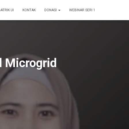
GATRIK UI
KONTAK
DONASI
WEBINAR SERI 1
 Microgrid