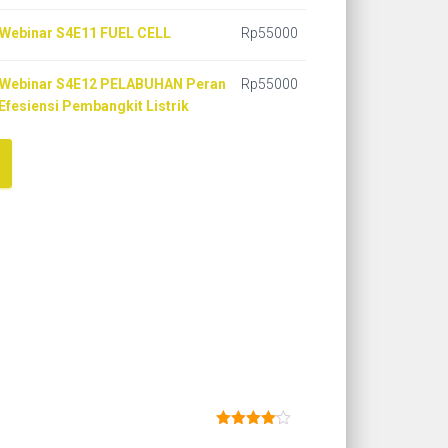
 Webinar S4E11 FUEL CELL
Rp
55000
 Webinar S4E12 PELABUHAN Peran
Rp
55000
Efesiensi Pembangkit Listrik
Dinilai
4