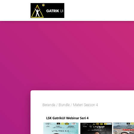
Beranda
/
Bundle
/ Materi Season 4