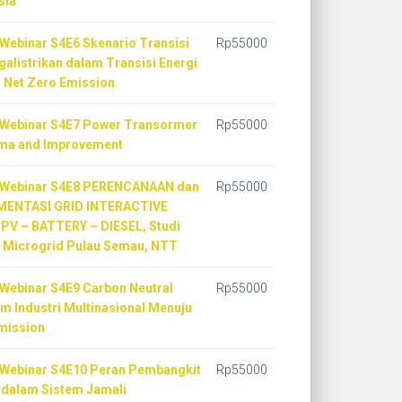
sia
 Webinar S4E6 Skenario Transisi
Rp
55000
galistrikan dalam Transisi Energi
 Net Zero Emission
 Webinar S4E7 Power Transormer
Rp
55000
ma and Improvement
 Webinar S4E8 PERENCANAAN dan
Rp
55000
MENTASI GRID INTERACTIVE
 PV – BATTERY – DIESEL, Studi
: Microgrid Pulau Semau, NTT
 Webinar S4E9 Carbon Neutral
Rp
55000
m Industri Multinasional Menuju
mission
 Webinar S4E10 Peran Pembangkit
Rp
55000
dalam Sistem Jamali