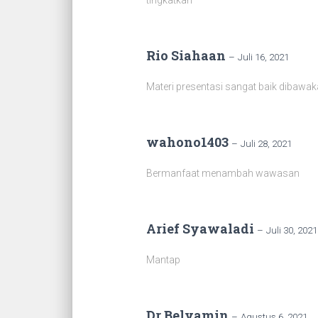
tingkatkan
Rio Siahaan
–
Juli 16, 2021
Materi presentasi sangat baik dibawak
wahono1403
–
Juli 28, 2021
Bermanfaat menambah wawasan
Arief Syawaladi
–
Juli 30, 2021
Mantap
Dr Belyamin
–
Agustus 6, 2021