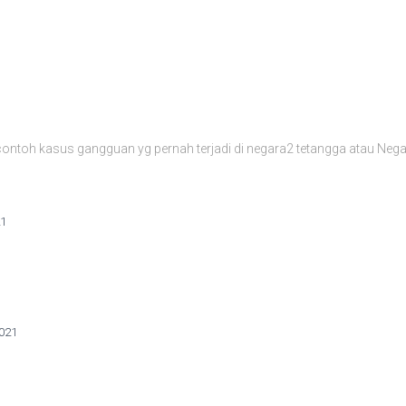
contoh kasus gangguan yg pernah terjadi di negara2 tetangga atau Neg
21
2021