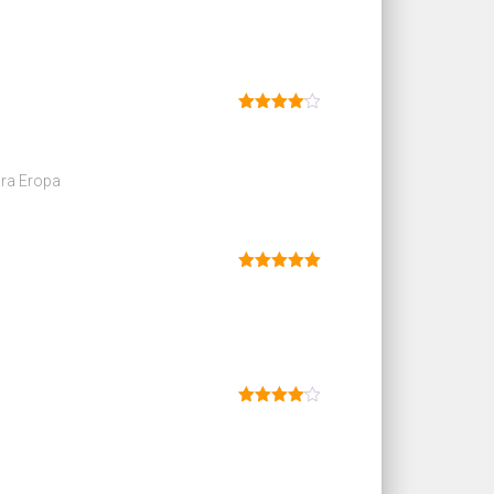
dari 5
Dinilai
4
dari 5
ara Eropa
Dinilai
5
dari 5
Dinilai
4
dari 5