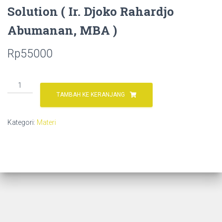
Solution ( Ir. Djoko Rahardjo
Abumanan, MBA )
Rp
55000
Kuantitas
Materi
TAMBAH KE KERANJANG
Webinar
S10E5
Kategori:
Materi
NZE,
How
Low
Can
You
Go
|
Ekosistem
Agro