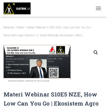
TOGGL
Beranda
/
Materi
/ Materi Webinar S10E5 NZE, How Low Can You Go |
Ekosistem Agro Solution ( Ir. Djoko Rahardjo Abumanan, MBA )
Materi Webinar S10E5 NZE, How
Low Can You Go | Ekosistem Agro