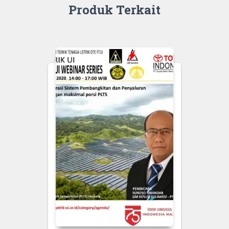
Solution
Produk Terkait
(
Ir.
Djoko
Rahardjo
Abumanan,
MBA
)