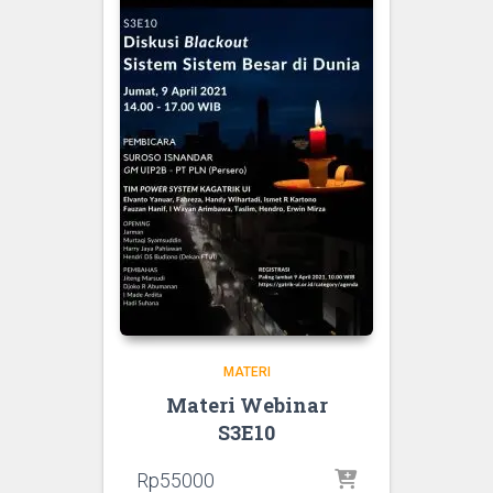
MATERI
Materi Webinar
S3E10
Rp
55000