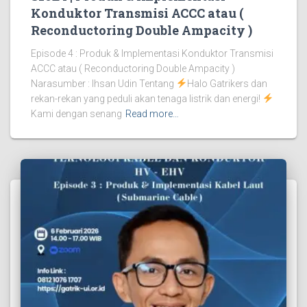
Konduktor Transmisi ACCC atau (
Reconductoring Double Ampacity )
Episode 4 : Produk & Implementasi Konduktor Transmisi
ACCC atau ( Reconductoring Double Ampacity )
Narasumber : Ihsan Udin Tentang
Halo Gatrikers dan
rekan-rekan yang peduli akan tenaga listrik dan energi!
Kami dengan senang
Read more…