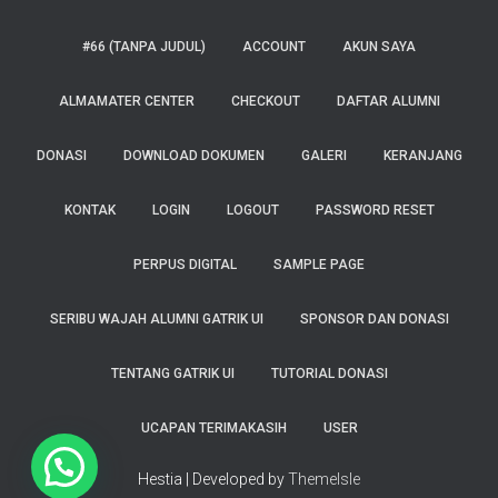
#66 (TANPA JUDUL)
ACCOUNT
AKUN SAYA
ALMAMATER CENTER
CHECKOUT
DAFTAR ALUMNI
DONASI
DOWNLOAD DOKUMEN
GALERI
KERANJANG
KONTAK
LOGIN
LOGOUT
PASSWORD RESET
PERPUS DIGITAL
SAMPLE PAGE
SERIBU WAJAH ALUMNI GATRIK UI
SPONSOR DAN DONASI
TENTANG GATRIK UI
TUTORIAL DONASI
UCAPAN TERIMAKASIH
USER
1
Hestia | Developed by
ThemeIsle