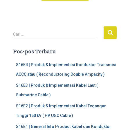
C
Cari …
a
r
Pos-pos Terbaru
i
u
n
S16E4 | Produk & Implementasi Konduktor Transmisi
t
ACCC atau ( Reconductoring Double Ampacity )
u
k
S16E3 | Produk & Implementasi Kabel Laut (
:
Submarine Cable )
S16E2 | Produk & Implementasi Kabel Tegangan
Tinggi 150 kV ( HV UGC Cable )
S16E1 | General Info Product Kabel dan Konduktor