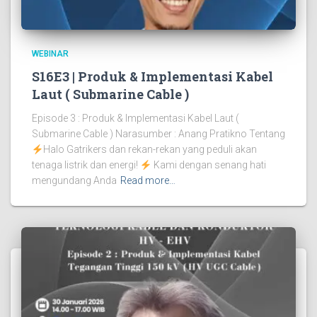
WEBINAR
S16E3 | Produk & Implementasi Kabel
Laut ( Submarine Cable )
Episode 3 : Produk & Implementasi Kabel Laut (
Submarine Cable ) Narasumber : Anang Pratikno Tentang
Halo Gatrikers dan rekan-rekan yang peduli akan
tenaga listrik dan energi!
Kami dengan senang hati
mengundang Anda
Read more…