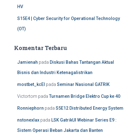
HV
S15E4 | Cyber Security for Operational Technology
(OT)
Komentar Terbaru
Jamienah
pada
Diskusi Bahas Tantangan Aktual
Bisnis dan Industri Ketenagalistrikan
mostbet_kcEl
pada
Seminar Nasional GATRIK
Victortom
pada
Turnamen Bridge Elektro Cup ke 40
Ronniephorn
pada
S5E12 Distributed Energy System
nstonexlax
pada
LSK GatrikUI Webinar Series E9 :
Sistem Operasi Beban Jakarta dan Banten