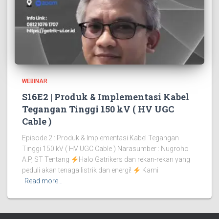
WEBINAR
S16E2 | Produk & Implementasi Kabel
Tegangan Tinggi 150 kV ( HV UGC
Cable )
Episode 2 : Produk & Implementasi Kabel Tegangan
Tinggi 150 kV ( HV UGC Cable ) Narasumber : Nugroho
A.P, ST Tentang
Halo Gatrikers dan rekan-rekan yang
peduli akan tenaga listrik dan energi!
Kami
Read more…