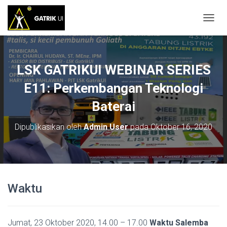
T
O
G
G
L
LSK GATRIKUI WEBINAR SERIES
E
N
E11: Perkembangan Teknologi
A
Baterai
V
I
G
Dipublikasikan oleh
Admin User
pada
Oktober 16, 2020
A
S
I
Waktu
Jumat, 23 Oktober 2020, 14.00 – 17.00
Waktu Salemba