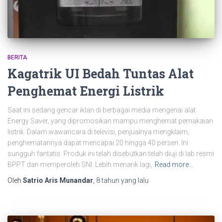
BERITA
Kagatrik UI Bedah Tuntas Alat
Penghemat Energi Listrik
Saat ini sedang gencar iklan di berbagai media mengenai alat
Energy Saver, yang dipromosikan mampu menghemat pemakaian
listrik. Dalam wawancara di televisi, penjualnya mengklaim,
penghematannya dapat mencapai 20 hingga 40 persen. Ini
sungguh fantatis. Produk ini telah disebutkan telah diuji di lab resmi
BPPT dan memperoleh SNI. Lebih menarik lagi,
Read more…
Oleh
Satrio Aris Munandar
,
8 tahun
yang lalu