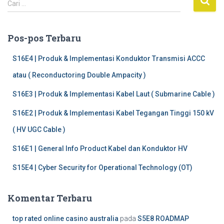
Cari …
a
r
i
Pos-pos Terbaru
u
n
S16E4 | Produk & Implementasi Konduktor Transmisi ACCC
t
atau ( Reconductoring Double Ampacity )
u
k
S16E3 | Produk & Implementasi Kabel Laut ( Submarine Cable )
:
S16E2 | Produk & Implementasi Kabel Tegangan Tinggi 150 kV
( HV UGC Cable )
S16E1 | General Info Product Kabel dan Konduktor HV
S15E4 | Cyber Security for Operational Technology (OT)
Komentar Terbaru
top rated online casino australia
pada
S5E8 ROADMAP