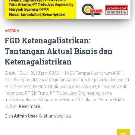
AGENDA
FGD Ketenagalistrikan:
Tantangan Aktual Bisnis dan
Ketenagalistrikan
Waktu 12 Juli 2018 jam 08.00 – 14.00 Tempat Auditorium K301,
FTUI Kampus UI Depok Kegiatan Acara ini bekerjasama dengan PT
PLN (Persero), KESDM RI, didukung oleh Apkabel, PT Kabel Metal
Indonesia, PT BD Trafo, PT Truba Jaya Engineering, serta
melibatkan Ikatan Mahasiswa Elektro FTUI, Ikatan Alumni Elektro
UI, Iluni
Read more…
Oleh
Admin User
,
8 tahun
yang lalu
C