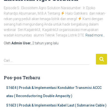
Episode 5 : Ekosistem Agro Solution Narasumber : Ir. Djoko
Rahardjo Abumanan, M.B.A Tentang
Halo Gatrikers dan rekan-
rekan yang peduli akan tenaga listrik dan energi!
Kami dengan
senang hati mengundang Anda untuk hadir bergabung dalam
webinar Seri KagatrikUI, KagatrikUI organisasasi merupakan
wadah komunitas alumni Teknik Tenaga Listrik DTE
Read more…
Oleh
Admin User
,
2 tahun
yang lalu
C
Cari …
a
r
i
Pos-pos Terbaru
u
n
S16E4 | Produk & Implementasi Konduktor Transmisi ACCC
t
atau ( Reconductoring Double Ampacity )
u
k
S16E3 | Produk & Implementasi Kabel Laut ( Submarine Cable )
: