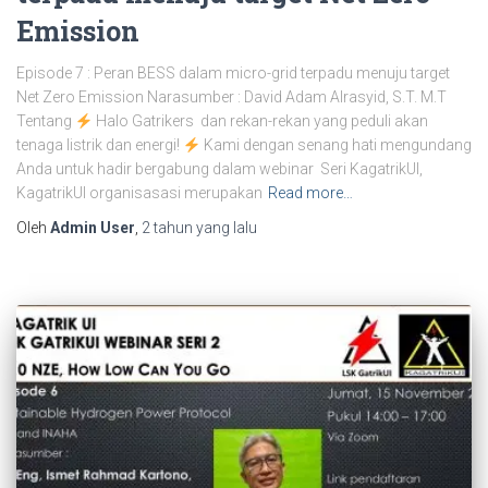
Emission
Episode 7 : Peran BESS dalam micro-grid terpadu menuju target
Net Zero Emission Narasumber : David Adam Alrasyid, S.T. M.T
Tentang
Halo Gatrikers dan rekan-rekan yang peduli akan
tenaga listrik dan energi!
Kami dengan senang hati mengundang
Anda untuk hadir bergabung dalam webinar Seri KagatrikUI,
KagatrikUI organisasasi merupakan
Read more…
Oleh
Admin User
,
2 tahun
yang lalu