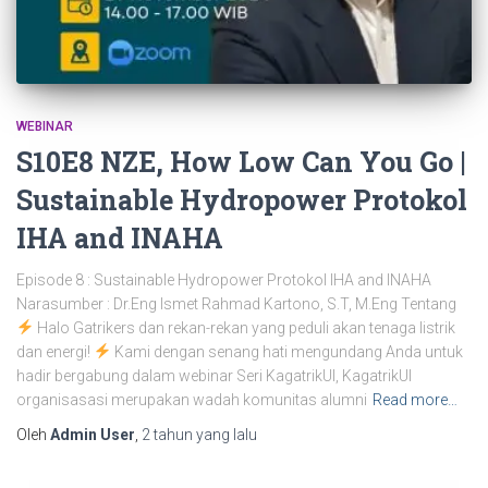
WEBINAR
S10E8 NZE, How Low Can You Go |
Sustainable Hydropower Protokol
IHA and INAHA
Episode 8 : Sustainable Hydropower Protokol IHA and INAHA
Narasumber : Dr.Eng Ismet Rahmad Kartono, S.T, M.Eng Tentang
Halo Gatrikers dan rekan-rekan yang peduli akan tenaga listrik
dan energi!
Kami dengan senang hati mengundang Anda untuk
hadir bergabung dalam webinar Seri KagatrikUI, KagatrikUI
organisasasi merupakan wadah komunitas alumni
Read more…
Oleh
Admin User
,
2 tahun
yang lalu