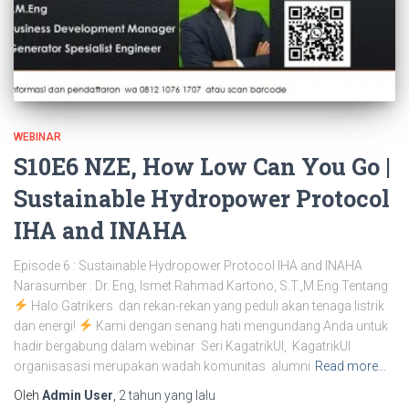
WEBINAR
S10E6 NZE, How Low Can You Go |
Sustainable Hydropower Protocol
IHA and INAHA
Episode 6 : Sustainable Hydropower Protocol IHA and INAHA
Narasumber : Dr. Eng, Ismet Rahmad Kartono, S.T.,M.Eng Tentang
Halo Gatrikers dan rekan-rekan yang peduli akan tenaga listrik
dan energi!
Kami dengan senang hati mengundang Anda untuk
hadir bergabung dalam webinar Seri KagatrikUI, KagatrikUI
organisasasi merupakan wadah komunitas alumni
Read more…
Oleh
Admin User
,
2 tahun
yang lalu