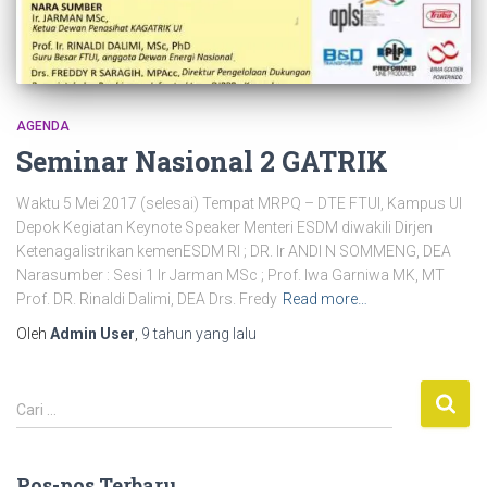
AGENDA
Seminar Nasional 2 GATRIK
Waktu 5 Mei 2017 (selesai) Tempat MRPQ – DTE FTUI, Kampus UI
Depok Kegiatan Keynote Speaker Menteri ESDM diwakili Dirjen
Ketenagalistrikan kemenESDM RI ; DR. Ir ANDI N SOMMENG, DEA
Narasumber : Sesi 1 Ir Jarman MSc ; Prof. Iwa Garniwa MK, MT
Prof. DR. Rinaldi Dalimi, DEA Drs. Fredy
Read more…
Oleh
Admin User
,
9 tahun
yang lalu
C
Cari …
a
r
i
Pos-pos Terbaru