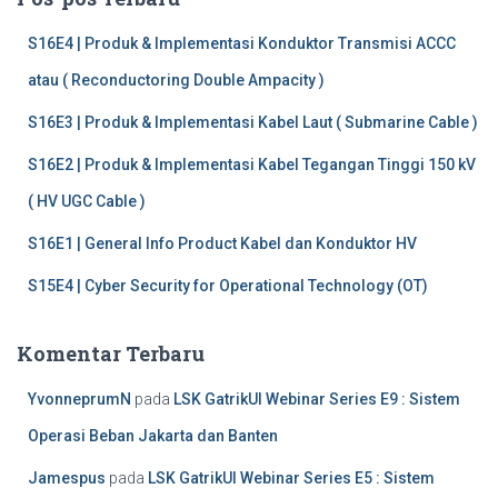
u
n
S16E4 | Produk & Implementasi Konduktor Transmisi ACCC
t
atau ( Reconductoring Double Ampacity )
u
k
S16E3 | Produk & Implementasi Kabel Laut ( Submarine Cable )
:
S16E2 | Produk & Implementasi Kabel Tegangan Tinggi 150 kV
( HV UGC Cable )
S16E1 | General Info Product Kabel dan Konduktor HV
S15E4 | Cyber Security for Operational Technology (OT)
Komentar Terbaru
YvonneprumN
pada
LSK GatrikUI Webinar Series E9 : Sistem
Operasi Beban Jakarta dan Banten
Jamespus
pada
LSK GatrikUI Webinar Series E5 : Sistem