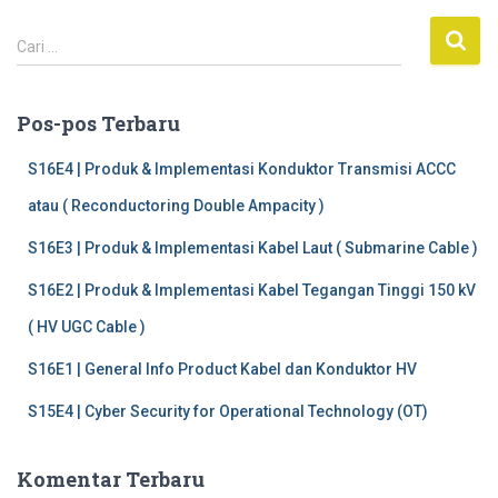
C
Cari …
a
r
i
Pos-pos Terbaru
u
n
S16E4 | Produk & Implementasi Konduktor Transmisi ACCC
t
atau ( Reconductoring Double Ampacity )
u
k
S16E3 | Produk & Implementasi Kabel Laut ( Submarine Cable )
:
S16E2 | Produk & Implementasi Kabel Tegangan Tinggi 150 kV
( HV UGC Cable )
S16E1 | General Info Product Kabel dan Konduktor HV
S15E4 | Cyber Security for Operational Technology (OT)
Komentar Terbaru