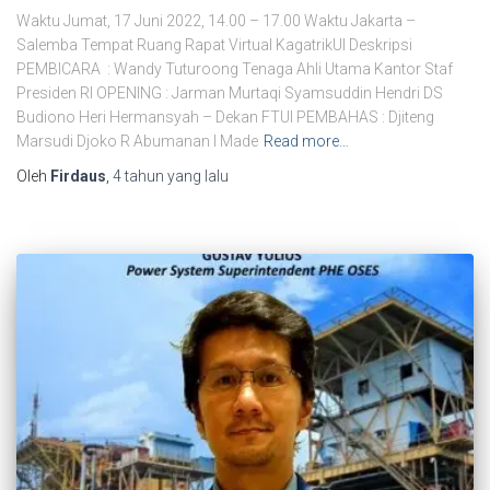
Waktu Jumat, 17 Juni 2022, 14.00 – 17.00 Waktu Jakarta –
Salemba Tempat Ruang Rapat Virtual KagatrikUI Deskripsi
PEMBICARA : Wandy Tuturoong Tenaga Ahli Utama Kantor Staf
Presiden RI OPENING : Jarman Murtaqi Syamsuddin Hendri DS
Budiono Heri Hermansyah – Dekan FTUI PEMBAHAS : Djiteng
Marsudi Djoko R Abumanan I Made
Read more…
Oleh
Firdaus
,
4 tahun
yang lalu