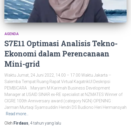
AGENDA
S7E11 Optimasi Analisis Tekno-
Ekonomi dalam Perencanaan
Mini-grid
Waktu Jumat, 24 Juni 2022, 14.00 – 17.00 Waktu Jakarta –
Salemba Tempat Ruang Rapat Virtual KagatrikUI Deskripsi
PEMBICARA : Maryam M Karimah Business Development
Manager at USAID SINAR ex-RE specialist at NZMATES Winner of
CIGRE 100th Anniversary award (category NGN) OPENING :
Jarman Murtaqi Syamsuddin Hendri DS Budiono Heri Hermansyah
Read more…
Oleh
Firdaus
,
4 tahun
yang lalu