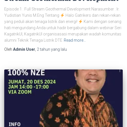
Episode 1 : Full Stream Geothermal Development Narasumber : Ir.
Yudistian Yunis M.Eng Tentang
Halo Gatrikers dan rekan-rekan
yang peduli akan tenaga listrik dan energi!
Kami dengan senang
hati mengundang Anda untuk hadir bergabung dalam webinar Seri
KagatrikUI, KagatrikUI organisasasi merupakan wadah komunitas
alumni Teknik Tenaga Listrik DTE
Read more…
Oleh
Admin User
,
2 tahun
yang lalu