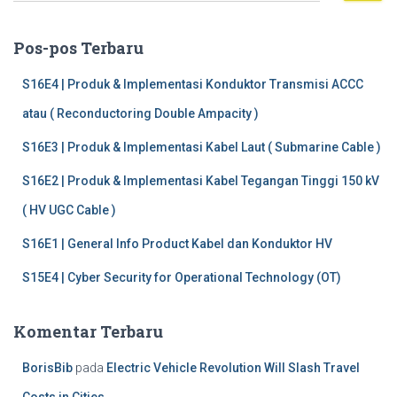
r
i
Pos-pos Terbaru
u
n
S16E4 | Produk & Implementasi Konduktor Transmisi ACCC
t
atau ( Reconductoring Double Ampacity )
u
k
S16E3 | Produk & Implementasi Kabel Laut ( Submarine Cable )
:
S16E2 | Produk & Implementasi Kabel Tegangan Tinggi 150 kV
( HV UGC Cable )
S16E1 | General Info Product Kabel dan Konduktor HV
S15E4 | Cyber Security for Operational Technology (OT)
Komentar Terbaru
BorisBib
pada
Electric Vehicle Revolution Will Slash Travel
Costs in Cities