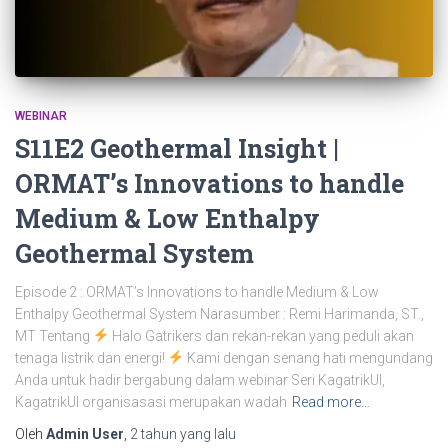
WEBINAR
S11E2 Geothermal Insight |
ORMAT’s Innovations to handle
Medium & Low Enthalpy
Geothermal System
Episode 2 : ORMAT’s Innovations to handle Medium & Low
Enthalpy Geothermal System Narasumber : Remi Harimanda, ST.,
MT Tentang
Halo Gatrikers dan rekan-rekan yang peduli akan
tenaga listrik dan energi!
Kami dengan senang hati mengundang
Anda untuk hadir bergabung dalam webinar Seri KagatrikUI,
KagatrikUI organisasasi merupakan wadah
Read more…
Oleh
Admin User
,
2 tahun
yang lalu