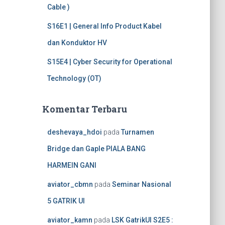
Cable )
S16E1 | General Info Product Kabel
dan Konduktor HV
S15E4 | Cyber Security for Operational
Technology (OT)
Komentar Terbaru
deshevaya_hdoi
pada
Turnamen
Bridge dan Gaple PIALA BANG
HARMEIN GANI
aviator_cbmn
pada
Seminar Nasional
5 GATRIK UI
aviator_kamn
pada
LSK GatrikUI S2E5 :