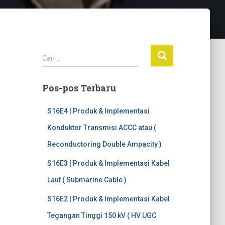
C
Cari …
a
r
Pos-pos Terbaru
i
u
n
S16E4 | Produk & Implementasi
t
Konduktor Transmisi ACCC atau (
u
k
Reconductoring Double Ampacity )
:
S16E3 | Produk & Implementasi Kabel
Laut ( Submarine Cable )
S16E2 | Produk & Implementasi Kabel
Tegangan Tinggi 150 kV ( HV UGC