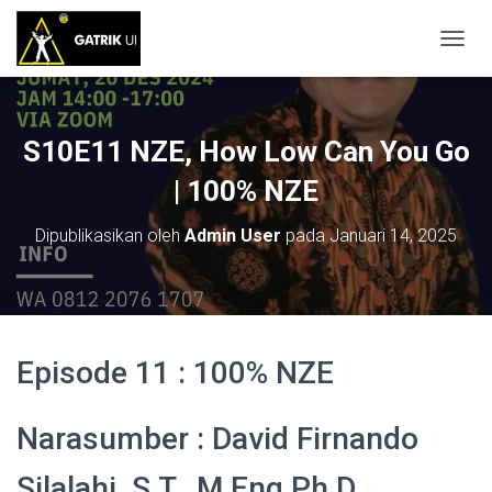
T
O
G
G
L
S10E11 NZE, How Low Can You Go
E
N
| 100% NZE
A
V
Dipublikasikan oleh
Admin User
pada
Januari 14, 2025
I
G
A
S
I
Episode 11 : 100% NZE
Narasumber : David Firnando
Silalahi, S.T., M.Eng,Ph.D