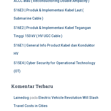
ACCC atau ( Reconductoring Double Ampacity )
u
k
S16E3 | Produk & Implementasi Kabel Laut (
:
Submarine Cable )
S16E2 | Produk & Implementasi Kabel Tegangan
Tinggi 150 kV ( HV UGC Cable )
S16E1 | General Info Product Kabel dan Konduktor
HV
S15E4 | Cyber Security for Operational Technology
(OT)
Komentar Terbaru
Lainedog
pada
Electric Vehicle Revolution Will Slash
Travel Costs in Cities