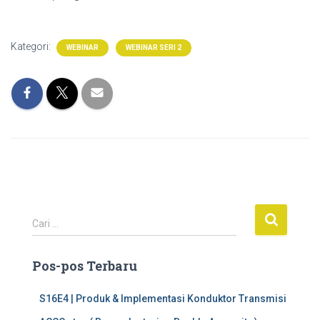
Kategori:
WEBINAR
WEBINAR SERI 2
C
Cari …
a
r
Pos-pos Terbaru
i
u
n
S16E4 | Produk & Implementasi Konduktor Transmisi
t