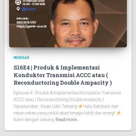
WEBINAR
S16E4 | Produk & Implementasi
Konduktor Transmisi ACCC atau (
Reconductoring Double Ampacity )
Episode 4 : Produk & Implementasi Konduktor Transmisi
ACCC atau ( Reconductoring Double Ampacity )
Narasumber : Ihsan Udin Tentang
Halo Gatrikers dan
rekan-rekan yang peduli akan tenaga listrik dan energi!
Kami dengan senang
Read more…