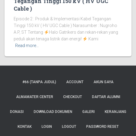
Tegangan Tinggi 150 kV ( HV UGC
Cable )
Episode 2 : Produk & Implementasi Kabel Tegangan
Tinggi 150 kV ( HV UGC Cable ) Narasumber : Nugroho
A.P, ST Tentang
Halo Gatrikers dan rekan-rekan yang
peduli akan tenaga listrik dan energi!
Kami
Read more…
#66 (TANPA JUDUL)
ACCOUNT
AKUN SAYA
ALMAMATER CENTER
CHECKOUT
DAFTAR ALUMNI
DONASI
DOWNLOAD DOKUMEN
GALERI
KERANJANG
KONTAK
LOGIN
LOGOUT
PASSWORD RESET