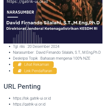
Tgl. rilis : 20 Desember 2024
Narasumber : David Firnando Silalahi, S.T., M.Eng,Ph.D
Deskripsi Topik : Bahasan mengenai 100% NZE
Lihat Rekaman
Link Pendaftaran
URL Penting
https://lsk.gatrik-ui.or.id
https://gatrik-ui.or.id