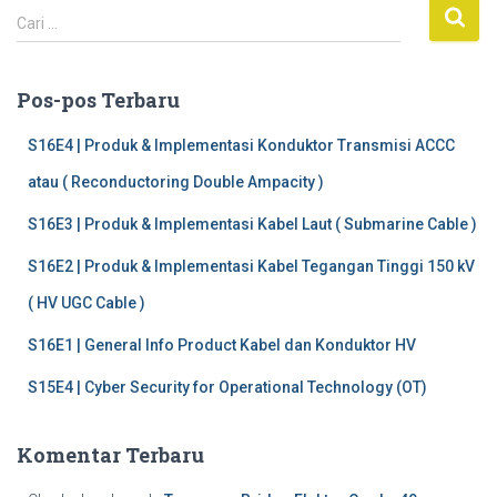
C
Cari …
a
r
i
Pos-pos Terbaru
u
n
S16E4 | Produk & Implementasi Konduktor Transmisi ACCC
t
atau ( Reconductoring Double Ampacity )
u
k
S16E3 | Produk & Implementasi Kabel Laut ( Submarine Cable )
:
S16E2 | Produk & Implementasi Kabel Tegangan Tinggi 150 kV
( HV UGC Cable )
S16E1 | General Info Product Kabel dan Konduktor HV
S15E4 | Cyber Security for Operational Technology (OT)
Komentar Terbaru