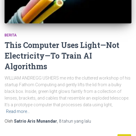
BERITA
This Computer Uses Light—Not
Electricity—To Train AI
Algorithms
WILLIAM ANDREGG USHERS me into the cluttered workshop of his
startup Fathom Computing and gently lifts the lid from a bulky
black box. Inside, green light glows faintly from a collection of
lenses, brackets, and cables that resemble an exploded telescope.
It’s a prototype computer that processes data using light,
Read more…
Oleh
Satrio Aris Munandar
,
8 tahun
yang lalu