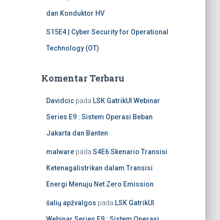
dan Konduktor HV
S15E4 | Cyber Security for Operational
Technology (OT)
Komentar Terbaru
Davidcic
pada
LSK GatrikUI Webinar
Series E9 : Sistem Operasi Beban
Jakarta dan Banten
malware
pada
S4E6 Skenario Transisi
Ketenagalistrikan dalam Transisi
Energi Menuju Net Zero Emission
šalių apžvalgos
pada
LSK GatrikUI
Webinar Series E9 : Sistem Operasi