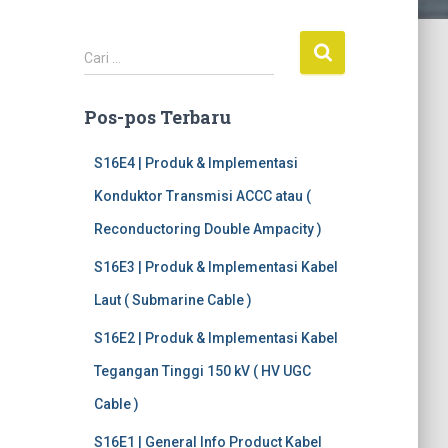
C
Cari …
a
r
Pos-pos Terbaru
i
u
n
S16E4 | Produk & Implementasi
t
Konduktor Transmisi ACCC atau (
u
k
Reconductoring Double Ampacity )
:
S16E3 | Produk & Implementasi Kabel
Laut ( Submarine Cable )
S16E2 | Produk & Implementasi Kabel
Tegangan Tinggi 150 kV ( HV UGC
Cable )
S16E1 | General Info Product Kabel