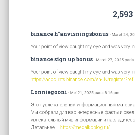
2,593
binance h"anvisningsbonus
· Maret 24, 2
Your point of view caught my eye and was very int
binance sign up bonus
· Maret 27, 2025 pada
Your point of view caught my eye and was very int
https://accounts.binance.com/en-IN/register?
Lonniegooni
· Mei 21, 2025 pada 8:16 pm
Этот увлекательный информационный материал
Мы собрали для вас интересные факты и сведе
увлекательный мир информации и насладитесь
Детальнее –
https://medalkoblog.ru/