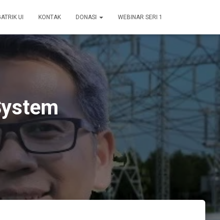
GATRIK UI
KONTAK
DONASI
WEBINAR SERI 1
System