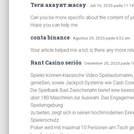
Тегн акаунт жасау
· Juli 16, 2025 pada 11:1
Can you be more specific about the content of your
Hope you can help me.
conta binance
· Agustus 29, 2025 pada 4:32 am
Your article helped me a lot, is there any more re
Rant Casino seriös
· Desember 20, 2025 pada 1
Spieler können klassische Video-Spielautomaten, 
genießen, sowie Jackpot-Systeme wie Cash Conne
Die Spielbank Bad Zwischenahn bietet eine beei
über 180 Maschinen zur Auswahl. Das Engagement
Spielumgebung
zu bieten, zeigt sich in seinen hochmodernen E
Spielerschutz.
Poker wird mit maximal 10 Personen am Tisch gesp