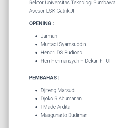
Rektor Universitas Teknologi Sumbawa
Asesor LSK GatrikUI
OPENING :
Jarman
Murtaqi Syamsuddin
Hendri DS Budiono
Heri Hermansyah – Dekan FTUI
PEMBAHAS :
Djiteng Marsudi
Djoko R Abumanan
I Made Ardita
Masgunarto Budiman