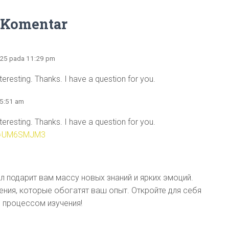
 Komentar
025 pada 11:29 pm
eresting. Thanks. I have a question for you.
 5:51 am
eresting. Thanks. I have a question for you.
ref=UM6SMJM3
 подарит вам массу новых знаний и ярких эмоций.
ния, которые обогатят ваш опыт. Откройте для себя
 процессом изучения!