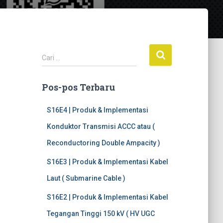
C
Cari …
a
r
Pos-pos Terbaru
i
u
n
S16E4 | Produk & Implementasi
t
Konduktor Transmisi ACCC atau (
u
k
Reconductoring Double Ampacity )
:
S16E3 | Produk & Implementasi Kabel
Laut ( Submarine Cable )
S16E2 | Produk & Implementasi Kabel
Tegangan Tinggi 150 kV ( HV UGC