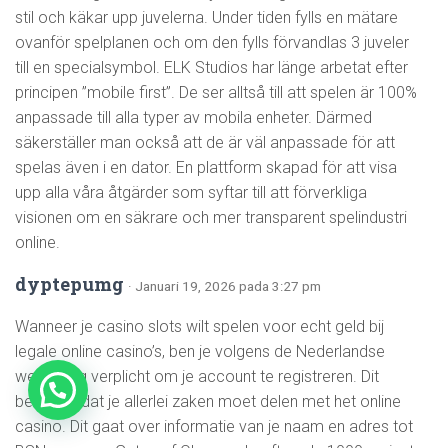
stil och käkar upp juvelerna. Under tiden fylls en mätare
ovanför spelplanen och om den fylls förvandlas 3 juveler
till en specialsymbol. ELK Studios har länge arbetat efter
principen ”mobile first”. De ser alltså till att spelen är 100%
anpassade till alla typer av mobila enheter. Därmed
säkerställer man också att de är väl anpassade för att
spelas även i en dator. En plattform skapad för att visa
upp alla våra åtgärder som syftar till att förverkliga
visionen om en säkrare och mer transparent spelindustri
online.
dyptepumg
· Januari 19, 2026 pada 3:27 pm
Wanneer je casino slots wilt spelen voor echt geld bij
legale online casino’s, ben je volgens de Nederlandse
1
wetgeving verplicht om je account te registreren. Dit
betekent dat je allerlei zaken moet delen met het online
casino. Dit gaat over informatie van je naam en adres tot