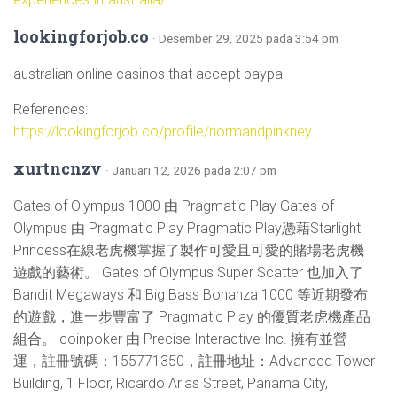
lookingforjob.co
· Desember 29, 2025 pada 3:54 pm
australian online casinos that accept paypal
References:
https://lookingforjob.co/profile/normandpinkney
xurtncnzv
· Januari 12, 2026 pada 2:07 pm
Gates of Olympus 1000 由 Pragmatic Play Gates of
Olympus 由 Pragmatic Play Pragmatic Play憑藉Starlight
Princess在線老虎機掌握了製作可愛且可愛的賭場老虎機
遊戲的藝術。 Gates of Olympus Super Scatter 也加入了
Bandit Megaways 和 Big Bass Bonanza 1000 等近期發布
的遊戲，進一步豐富了 Pragmatic Play 的優質老虎機產品
組合。 coinpoker 由 Precise Interactive Inc. 擁有並營
運，註冊號碼：155771350，註冊地址：Advanced Tower
Building, 1 Floor, Ricardo Arias Street, Panama City,