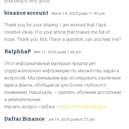
your blog is very good.
binance account
· Maret 14, 2025 pada 11:45 pm
Thank you for your sharing. I am worried that I lack
creative ideas. It is your article that makes me full of
hope. Thank you. But, I have a question, can you help me?
RalphhaP
· Mei 17, 2025 pada 1:46 pm
Этот информативный материал предлагает
содержательную информацию по множеству задач и
вопросов. Мы призываем вас исследовать различные
идеи и факты, обобщая их для более глубокого
понимания. Наша цель — сделать обучение доступным
и увлекательным.
Изучить вопрос глубже –
https://medalkoblog.ru/
Daftar Binance
· Juli 14, 2025 pada 6:27 pm