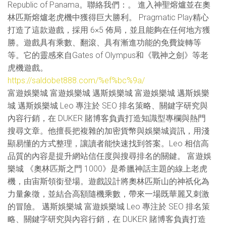
Republic of Panama。聯絡我們：。 進入神聖熔爐並在奧
林匹斯熔爐老虎機中獲得巨大勝利。 Pragmatic Play精心
打造了這款遊戲，採用 6×5 佈局，並且能夠在任何地方獲
勝。遊戲具有乘數、翻滾、具有漸進功能的免費旋轉等
等。它的靈感來自Gates of Olympus和《戰神之劍》等老
虎機遊戲。
https://saldobet888.com/%ef%bc%9a/
富遊娛樂城 富遊娛樂城 邁斯娛樂城 富遊娛樂城 邁斯娛樂
城 邁斯娛樂城 Leo 專注於 SEO 排名策略、關鍵字研究與
內容行銷，在 DUKER 賭博客負責打造知識型專欄與熱門
搜尋文章。他擅長把複雜的加密貨幣與娛樂城資訊，用淺
顯易懂的方式整理，讓讀者能快速找到答案。Leo 相信高
品質的內容是提升網站信任度與搜尋排名的關鍵。 富遊娛
樂城 《奧林匹斯之門 1000》是希臘神話主題的線上老虎
機，由宙斯領銜登場。遊戲設計將奧林匹斯山的神祇化為
力量象徵，並結合高額隨機乘數，帶來一場既華麗又刺激
的冒險。 邁斯娛樂城 富遊娛樂城 Leo 專注於 SEO 排名策
略、關鍵字研究與內容行銷，在 DUKER 賭博客負責打造