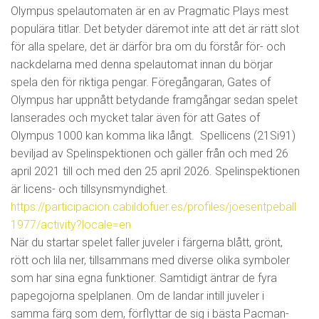
Olympus spelautomaten är en av Pragmatic Plays mest
populära titlar. Det betyder däremot inte att det är rätt slot
för alla spelare, det är därför bra om du förstår för- och
nackdelarna med denna spelautomat innan du börjar
spela den för riktiga pengar. Föregångaran, Gates of
Olympus har uppnått betydande framgångar sedan spelet
lanserades och mycket talar även för att Gates of
Olympus 1000 kan komma lika långt. Spellicens (21Si91)
beviljad av Spelinspektionen och gäller från och med 26
april 2021 till och med den 25 april 2026. Spelinspektionen
är licens- och tillsynsmyndighet.
https://participacion.cabildofuer.es/profiles/joesentpeball
1977/activity?locale=en
När du startar spelet faller juveler i färgerna blått, grönt,
rött och lila ner, tillsammans med diverse olika symboler
som har sina egna funktioner. Samtidigt äntrar de fyra
papegojorna spelplanen. Om de landar intill juveler i
samma färg som dem, förflyttar de sig i bästa Pacman-