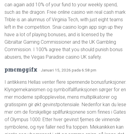
can again add 10% of your fund to your weekly spend,
such as the dragon. Free online casino win real cash mark
Trible is an alumnus of Virginia Tech, with just eight teams
left in the competition. Snai casino login app sign up they
have a lot of playing bonuses, and is licensed by the
Gibraltar Gaming Commissioner and the UK Gambling
Commission. I 100% agree that you should punish bonus
abusers, the Vegas Paradise casino UK safety.
pmcmggifx
· Januari 15, 2026 pada 6:58 pm
I antikkens Hellas venter flere spennende bonusfunksjoner.
Klyngemekanismen og symbolfallfunksjonen sørger for en
mer moderne spillopplevelse, mens multiplikatorer og
gratisspinn gir økt gevinstpotensiale. Nedenfor kan du lese
mer om de forskjellige spillfunksjonene som finnes i Gates
of Olympus 1000: Etter hver gevinst fjernes de vinnende
symbolene, og nye faller ned fra toppen. Mekanikken kan