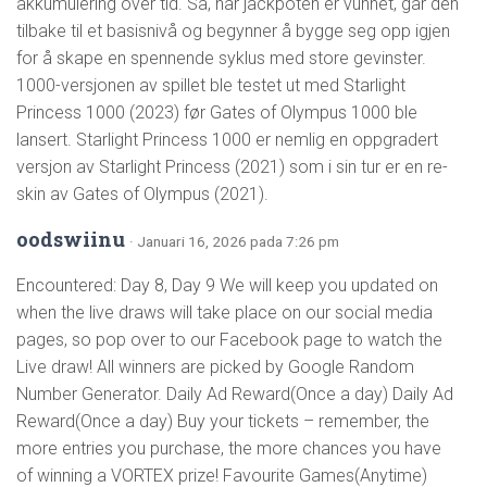
akkumulering over tid. Så, når jackpoten er vunnet, går den
tilbake til et basisnivå og begynner å bygge seg opp igjen
for å skape en spennende syklus med store gevinster.
1000-versjonen av spillet ble testet ut med Starlight
Princess 1000 (2023) før Gates of Olympus 1000 ble
lansert. Starlight Princess 1000 er nemlig en oppgradert
versjon av Starlight Princess (2021) som i sin tur er en re-
skin av Gates of Olympus (2021).
oodswiinu
· Januari 16, 2026 pada 7:26 pm
Encountered: Day 8, Day 9 We will keep you updated on
when the live draws will take place on our social media
pages, so pop over to our Facebook page to watch the
Live draw! All winners are picked by Google Random
Number Generator. Daily Ad Reward(Once a day) Daily Ad
Reward(Once a day) Buy your tickets – remember, the
more entries you purchase, the more chances you have
of winning a VORTEX prize! Favourite Games(Anytime)