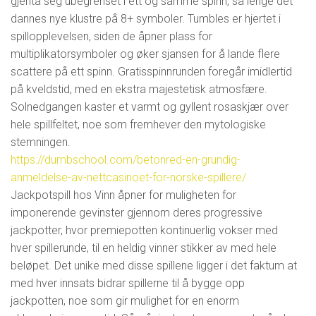
gjenta seg ubegrenset i ett og samme spinn, så lenge det
dannes nye klustre på 8+ symboler. Tumbles er hjertet i
spillopplevelsen, siden de åpner plass for
multiplikatorsymboler og øker sjansen for å lande flere
scattere på ett spinn. Gratisspinnrunden foregår imidlertid
på kveldstid, med en ekstra majestetisk atmosfære.
Solnedgangen kaster et varmt og gyllent rosaskjær over
hele spillfeltet, noe som fremhever den mytologiske
stemningen.
https://dumbschool.com/betonred-en-grundig-
anmeldelse-av-nettcasinoet-for-norske-spillere/
Jackpotspill hos Vinn åpner for muligheten for
imponerende gevinster gjennom deres progressive
jackpotter, hvor premiepotten kontinuerlig vokser med
hver spillerunde, til en heldig vinner stikker av med hele
beløpet. Det unike med disse spillene ligger i det faktum at
med hver innsats bidrar spillerne til å bygge opp
jackpotten, noe som gir mulighet for en enorm