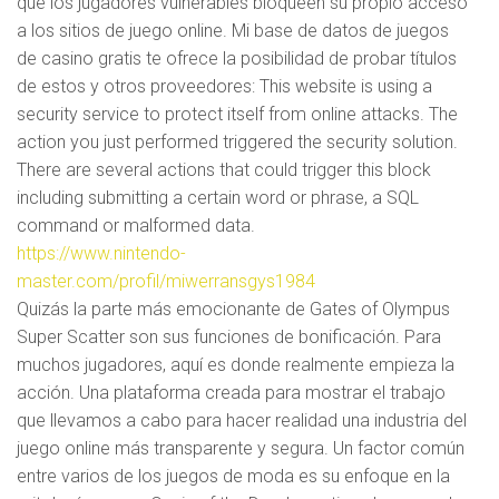
que los jugadores vulnerables bloqueen su propio acceso
a los sitios de juego online. Mi base de datos de juegos
de casino gratis te ofrece la posibilidad de probar títulos
de estos y otros proveedores: This website is using a
security service to protect itself from online attacks. The
action you just performed triggered the security solution.
There are several actions that could trigger this block
including submitting a certain word or phrase, a SQL
command or malformed data.
https://www.nintendo-
master.com/profil/miwerransgys1984
Quizás la parte más emocionante de Gates of Olympus
Super Scatter son sus funciones de bonificación. Para
muchos jugadores, aquí es donde realmente empieza la
acción. Una plataforma creada para mostrar el trabajo
que llevamos a cabo para hacer realidad una industria del
juego online más transparente y segura. Un factor común
entre varios de los juegos de moda es su enfoque en la