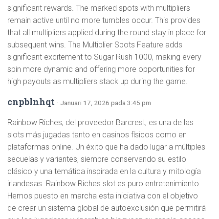
significant rewards. The marked spots with multipliers
remain active until no more tumbles occur. This provides
that all multipliers applied during the round stay in place for
subsequent wins. The Multiplier Spots Feature adds
significant excitement to Sugar Rush 1000, making every
spin more dynamic and offering more opportunities for
high payouts as multipliers stack up during the game.
cnpblnhqt
· Januari 17, 2026 pada 3:45 pm
Rainbow Riches, del proveedor Barcrest, es una de las
slots más jugadas tanto en casinos físicos como en
plataformas online. Un éxito que ha dado lugar a múltiples
secuelas y variantes, siempre conservando su estilo
clásico y una temática inspirada en la cultura y mitología
irlandesas. Rainbow Riches slot es puro entretenimiento.
Hemos puesto en marcha esta iniciativa con el objetivo
de crear un sistema global de autoexclusión que permitirá