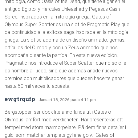
mitología, como Oasis of the Dead, que tiene lugar en el
antiguo Egipto, y Hercules Unleashed y Pegasus Cash
Spree, inspirados en la mitología griega. Gates of
Olympus Super Scatter es una slot de Pragmatic Play que
da continuidad a la exitosa saga inspirada en la mitología
griega. La slot se adorna de un diseño animado, gemas,
artículos del Olimpo y con un Zeus animado que nos
acompaña durante la partida. En esta nueva edición,
Pragmatic nos introduce el Super Scatter, que no solo le
da nombre al juego, sino que además añade nuevos
premios con multiplicadores que pueden hacerte ganar
hasta 50 mil veces tu apuesta.
ewgtrqufp
· Januari 18, 2026 pada 4:11 pm
Bergstoppen ser dock lite annorlunda ut i Gates of
Olympus jämfört med verkligheten. Här presenteras ett
tempel med stora marmorpelare. På dem finns detaljer i
guld, som matchar templets gyllene golv. Gates of