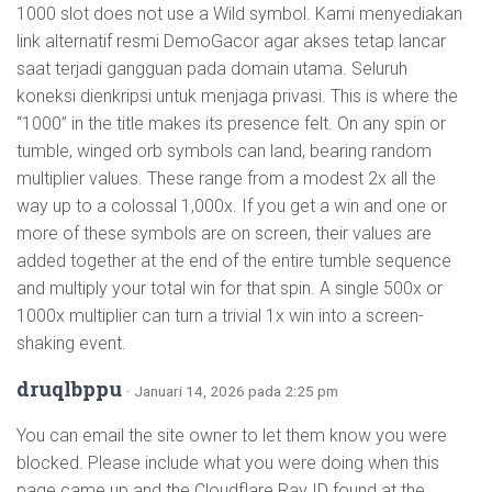
1000 slot does not use a Wild symbol. Kami menyediakan
link alternatif resmi DemoGacor agar akses tetap lancar
saat terjadi gangguan pada domain utama. Seluruh
koneksi dienkripsi untuk menjaga privasi. This is where the
“1000” in the title makes its presence felt. On any spin or
tumble, winged orb symbols can land, bearing random
multiplier values. These range from a modest 2x all the
way up to a colossal 1,000x. If you get a win and one or
more of these symbols are on screen, their values are
added together at the end of the entire tumble sequence
and multiply your total win for that spin. A single 500x or
1000x multiplier can turn a trivial 1x win into a screen-
shaking event.
druqlbppu
· Januari 14, 2026 pada 2:25 pm
You can email the site owner to let them know you were
blocked. Please include what you were doing when this
page came up and the Cloudflare Ray ID found at the