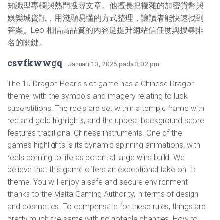
知識型專欄與熱門搜尋文章。他擅長把複雜的加密貨幣與
娛樂城資訊，用淺顯易懂的方式整理，讓讀者能快速找到
答案。Leo 相信高品質的內容是提升網站信任度與搜尋排
名的關鍵。
csvfkwwgq
· Januari 13, 2026 pada 3:02 pm
The 15 Dragon Pearls slot game has a Chinese Dragon
theme, with the symbols and imagery relating to luck
superstitions. The reels are set within a temple frame with
red and gold highlights, and the upbeat background score
features traditional Chinese instruments. One of the
game’s highlights is its dynamic spinning animations, with
reels coming to life as potential large wins build. We
believe that this game offers an exceptional take on its
theme. You will enjoy a safe and secure environment
thanks to the Malta Gaming Authority, in terms of design
and cosmetics. To compensate for these rules, things are
pretty much the same with no notable changes. How to