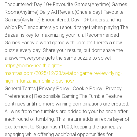
Encountered: Day 10+ Favourite Games(Anytime) Games
Room(Anytime) Daily Ad Reward(Once a day) Favourite
Games(Anytime) Encountered: Day 10+ Understanding
which PvE encounters you should target when playing The
Bazaar is key to maximizing your run. Recommended
Games Fancy a word game with Jordie? There’s a new
puzzle every day! Share your results, but don’t share the
answer—everyone gets the same puzzle to solve!
https://homo-health.digital-
mantras.com/2025/12/23/aviator-game-review-flying-
high-in-tanzanian-online-casinos/
General Terms | Privacy Policy | Cookie Policy | Privacy
Preferences | Responsible Gaming The Tumble Feature
continues until no more winning combinations are created.
All wins from the tumbles are added to your balance after
each round of tumbling. This feature adds an extra layer of
excitement to Sugar Rush 1000, keeping the gameplay
engaging while offering additional opportunities for