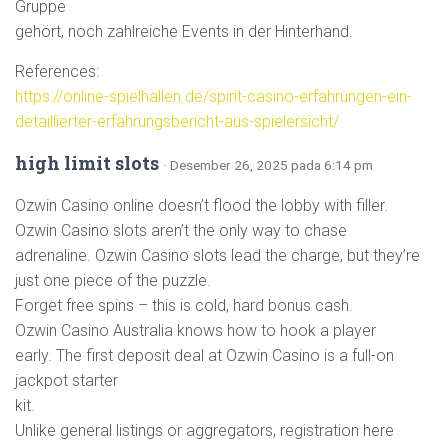
Gruppe
gehört, noch zahlreiche Events in der Hinterhand.
References:
https://online-spielhallen.de/spirit-casino-erfahrungen-ein-
detaillierter-erfahrungsbericht-aus-spielersicht/
high limit slots
· Desember 26, 2025 pada 6:14 pm
Ozwin Casino online doesn’t flood the lobby with filler.
Ozwin Casino slots aren’t the only way to chase
adrenaline. Ozwin Casino slots lead the charge, but they’re
just one piece of the puzzle.
Forget free spins – this is cold, hard bonus cash.
Ozwin Casino Australia knows how to hook a player
early. The first deposit deal at Ozwin Casino is a full-on
jackpot starter
kit.
Unlike general listings or aggregators, registration here