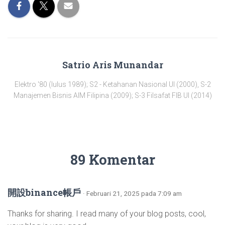
Satrio Aris Munandar
Elektro '80 (lulus 1989); S2 - Ketahanan Nasional UI (2000), S-2
Manajemen Bisnis AIM Filipina (2009); S-3 Filsafat FIB UI (2014)
89 Komentar
開設binance帳戶
· Februari 21, 2025 pada 7:09 am
Thanks for sharing. I read many of your blog posts, cool,