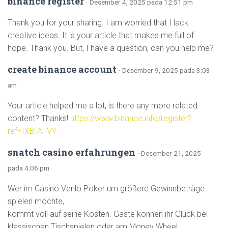
binance register
· Desember 4, 2025 pada 12:51 pm
Thank you for your sharing. I am worried that I lack
creative ideas. It is your article that makes me full of
hope. Thank you. But, I have a question, can you help me?
create binance account
· Desember 9, 2025 pada 3:03
am
Your article helped me a lot, is there any more related
content? Thanks!
https://www.binance.info/register?
ref=IXBIAFVY
snatch casino erfahrungen
· Desember 21, 2025
pada 4:06 pm
Wer im Casino Venlo Poker um größere Gewinnbeträge
spielen möchte,
kommt voll auf seine Kosten. Gäste können ihr Glück bei
klassischen Tischspielen oder am Money Wheel