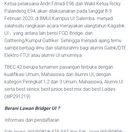
Ketua pelaksana Andri Fitriadi E96 dan Wakil Ketua Ricky
Palandeng E94, akan dilaksanakan pada tanggal 8-9
Februari 2020, di BMUI Kampus UI Salemba. menjadi
salahsatu rangkaian acara merayakan ulangtahun Kagatrik
UI , yang antara lain berisi FGD, Bridge, dan
Gathering/Kumpul Gatriker. Sehingga menjadi ajang temu
sambil berbagi ilmu dan silahturahmi bagi alumni Gatrik/DTE
Elektro FTUI atau alumni UI umumnya.
TBEC 42 berupa turnamen pasangan terbuka dengan
kualifikasi Umum, Mahasiswa dan Alumni UI, dengan
kategori Peringkat 1,2 dan 3 Umum, Mahasiswa, Alumni UI
serta best senior, best junior, best mix dan best Ladies
(WP291219)
Berani Lawan Bridger UI ?
Informasi dan pendaftaran :
Sdri Inong WA@0818-475-947 dan Sdr. Jawir WA@0896-