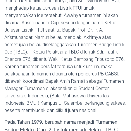
mantan ketua IML sebelumnya, alm Sdr. Widhoyoko E72,
menghadap ketua Jurusan Listrik FTUI untuk
menyampaikan ide tersebut. Awalnya turnamen ini akan
dinamai Arismunandar Cup, sesuai dengan nama Ketua
Jurusan Listrik FTUI saat itu, Bapak Prof. Dr. Ir. A.
Arismunandar. Namun beliau menolak. Akhirnya atas
persetujuan beliau diselenggarakan Turnamen Bridge Listrik
Cup (TBLC). Ketua Pelaksana TBLC ditunjuk Sdr. Taufik
Chandra E76, dibantu Wakil Ketua Bambang Tripuspito E76.
Karena turnamen bersifat terbuka untuk umum, maka
pelaksanaan turnamen dibantu oleh pengurus PB GABSI,
dibawah koordinasi Bapak Amin Ramali sebagai Turnamen
Manager. Turnamen dilaksanakan di Student Center
Universitas Indonesia, (Balai Mahasiswa Universitas
Indonesia, BMUI) Kampus UI Salemba, berlangsung sukses,
peserta membludak dan diikuti juara nasional.
Pada Tahun 1979, berubah nama menjadi Turnamen
Bridge Elektro Cup 2, Listrik menjadi elektro. TBLC