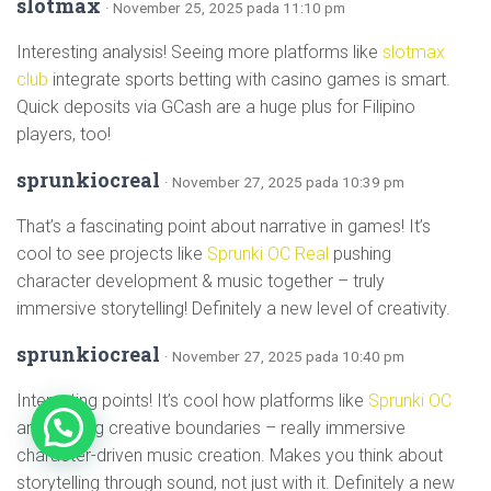
slotmax
· November 25, 2025 pada 11:10 pm
Interesting analysis! Seeing more platforms like
slotmax
club
integrate sports betting with casino games is smart.
Quick deposits via GCash are a huge plus for Filipino
players, too!
sprunkiocreal
· November 27, 2025 pada 10:39 pm
That’s a fascinating point about narrative in games! It’s
cool to see projects like
Sprunki OC Real
pushing
character development & music together – truly
immersive storytelling! Definitely a new level of creativity.
sprunkiocreal
· November 27, 2025 pada 10:40 pm
Interesting points! It’s cool how platforms like
Sprunki OC
1
are pushing creative boundaries – really immersive
character-driven music creation. Makes you think about
storytelling through sound, not just with it. Definitely a new