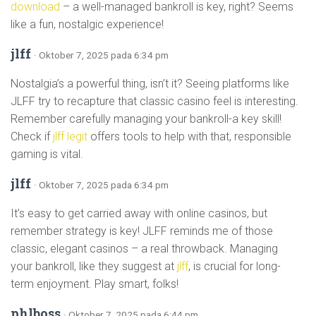
download
– a well-managed bankroll is key, right? Seems
like a fun, nostalgic experience!
jlff
· Oktober 7, 2025 pada 6:34 pm
Nostalgia’s a powerful thing, isn’t it? Seeing platforms like
JLFF try to recapture that classic casino feel is interesting.
Remember carefully managing your bankroll-a key skill!
Check if
jlff legit
offers tools to help with that, responsible
gaming is vital.
jlff
· Oktober 7, 2025 pada 6:34 pm
It’s easy to get carried away with online casinos, but
remember strategy is key! JLFF reminds me of those
classic, elegant casinos – a real throwback. Managing
your bankroll, like they suggest at
jlff
, is crucial for long-
term enjoyment. Play smart, folks!
phlboss
· Oktober 7, 2025 pada 6:44 pm