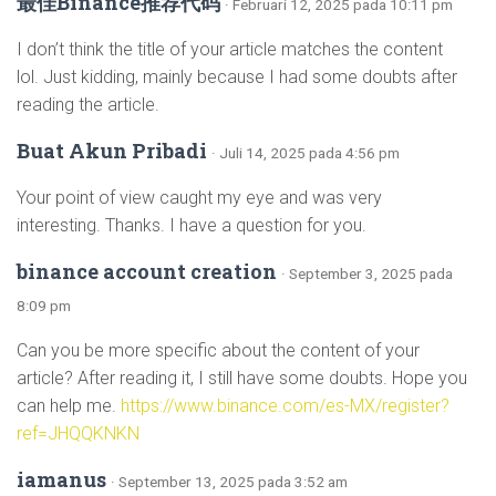
最佳Binance推荐代码
· Februari 12, 2025 pada 10:11 pm
I don’t think the title of your article matches the content
lol. Just kidding, mainly because I had some doubts after
reading the article.
Buat Akun Pribadi
· Juli 14, 2025 pada 4:56 pm
Your point of view caught my eye and was very
interesting. Thanks. I have a question for you.
binance account creation
· September 3, 2025 pada
8:09 pm
Can you be more specific about the content of your
article? After reading it, I still have some doubts. Hope you
can help me.
https://www.binance.com/es-MX/register?
ref=JHQQKNKN
iamanus
· September 13, 2025 pada 3:52 am