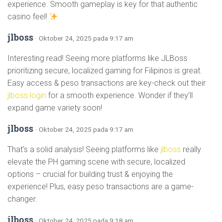
experience. Smooth gameplay is key for that authentic
casino feel!
jlboss
· Oktober 24, 2025 pada 9:17 am
Interesting read! Seeing more platforms like JLBoss
prioritizing secure, localized gaming for Filipinos is great.
Easy access & peso transactions are key-check out their
jlboss login
for a smooth experience. Wonder if they’ll
expand game variety soon!
jlboss
· Oktober 24, 2025 pada 9:17 am
That’s a solid analysis! Seeing platforms like
jlboss
really
elevate the PH gaming scene with secure, localized
options – crucial for building trust & enjoying the
experience! Plus, easy peso transactions are a game-
changer.
jlboss
· Oktober 24, 2025 pada 9:18 am