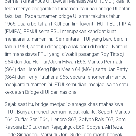
bermain di kampus UI. Dewan Mahasiswa UI (DMUI) kala itu
telah menyelenggarakan turnamen tahunan bridge UI antar
fakultas. Pada turnamen bridge UI antar fakultas tahun
1966; Juara bertahan FKUI dan tim favorit FHUI, FEUI, FIPIA
(FMIPA), FPsiUI serta FSUI merupakan kandidat kuat
menjuarai turnamen ini. Sementara FTUI yang baru berdiri
tahun 1964, saat itu dianggap anak baru di bridge. Namun
tim mahasiswa FTUI yang diwakili pasangan Roy Tirtadji
S64 dan Jap He Tjun/Jusni Hilwan E65, Markus Permadi
(S64) dan Liem Keng Djien Mesin 64 (M64) serta Jan Patty
(S64) dan Ferry Putuhena S65, secara fenomenal mampu
menjuarai turnamen ini. FTUI kemudian menjadi salah satu
kekuatan Bridge di UI dan nasional.
Sejak saat itu, bridge menjadi olahraga khas mahasiswa
FTUI. Banyak muncul pemain hebat kala itu. Seperti Markus
E64, Zulfiar Sani E64, Hendro S67, Sofyan Rais E67, Sam
Rasosia E70 Lukman Rajagukguk E69, Sopyan, Ali Reza,
Dade Singadaru, Marsudi, Joni Gudel, dan masih banyak