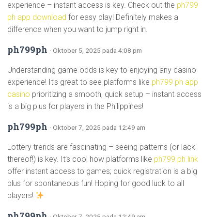
experience – instant access is key. Check out the
ph799
ph app download
for easy play! Definitely makes a
difference when you want to jump right in.
ph799ph
· Oktober 5, 2025 pada 4:08 pm
Understanding game odds is key to enjoying any casino
experience! It’s great to see platforms like
ph799 ph app
casino
prioritizing a smooth, quick setup – instant access
is a big plus for players in the Philippines!
ph799ph
· Oktober 7, 2025 pada 12:49 am
Lottery trends are fascinating – seeing patterns (or lack
thereof!) is key. It’s cool how platforms like
ph799 ph link
offer instant access to games; quick registration is a big
plus for spontaneous fun! Hoping for good luck to all
players!
ph799ph
· Oktober 7, 2025 pada 12:49 am