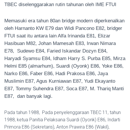
TBEC diselenggarakan rutin tahunan oleh IME FTUI
Memasuki era tahun 80an bridge modern diperkenalkan
oleh Harnanto KW E79 dan Widi Pancono E82, bridger
FTUI saat itu antara lain Alfa Irinanda E81, Elizar
Hasibuan M82, Johan Mamesah E83, Irwan Nimara
E78, Sudewo E84, Faried Iskandar Dozyn E84,
Haryadi Syamsu E84, Idham Harry S. Purba E85, Mirza
Helmi E85 (almarhum), Suardi (Oyonk) E86, Yoke E86,
Narko E86, Faber E86, Hadi Prakosa E86, Jaya
Muslimin E87, Agus Kurniawan E87, Yudi Ekayanto
E87, Tommy Suhendra E87, Soca E87, M. Thariq Manti
E87, dan banyak lagi.
Pada tahun 1988, Pada penyelenggaraan TBEC 11, tahun
1988, ketua Panitia Pelaksana Suardi (Oyonk) E86, Indarti
Primora E86 (Sekretaris), Anton Prawira E86 (Wakil),