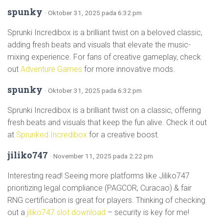
spunky
· Oktober 31, 2025 pada 6:32 pm
Sprunki Incredibox is a brilliant twist on a beloved classic,
adding fresh beats and visuals that elevate the music-
mixing experience. For fans of creative gameplay, check
out
Adventure Games
for more innovative mods.
spunky
· Oktober 31, 2025 pada 6:32 pm
Sprunki Incredibox is a brilliant twist on a classic, offering
fresh beats and visuals that keep the fun alive. Check it out
at
Sprunked Incredibox
for a creative boost.
jiliko747
· November 11, 2025 pada 2:22 pm
Interesting read! Seeing more platforms like Jiliko747
prioritizing legal compliance (PAGCOR, Curacao) & fair
RNG certification is great for players. Thinking of checking
out a
jiliko747 slot download
– security is key for me!