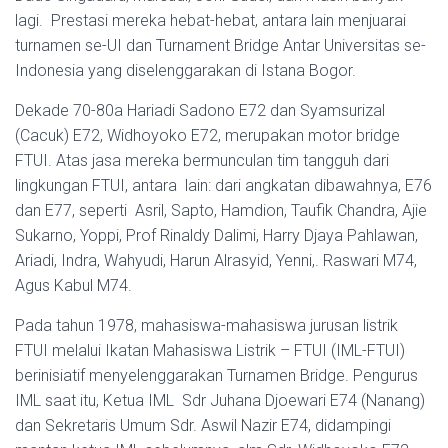
lagi. Prestasi mereka hebat-hebat, antara lain menjuarai
turnamen se-UI dan Turnament Bridge Antar Universitas se-
Indonesia yang diselenggarakan di Istana Bogor.
Dekade 70-80a Hariadi Sadono E72 dan Syamsurizal
(Cacuk) E72, Widhoyoko E72, merupakan motor bridge
FTUI. Atas jasa mereka bermunculan tim tangguh dari
lingkungan FTUI, antara lain: dari angkatan dibawahnya, E76
dan E77, seperti Asril, Sapto, Hamdion, Taufik Chandra, Ajie
Sukarno, Yoppi, Prof Rinaldy Dalimi, Harry Djaya Pahlawan,
Ariadi, Indra, Wahyudi, Harun Alrasyid, Yenni,. Raswari M74,
Agus Kabul M74.
Pada tahun 1978, mahasiswa-mahasiswa jurusan listrik
FTUI melalui Ikatan Mahasiswa Listrik – FTUI (IML-FTUI)
berinisiatif menyelenggarakan Turnamen Bridge. Pengurus
IML saat itu, Ketua IML Sdr Juhana Djoewari E74 (Nanang)
dan Sekretaris Umum Sdr. Aswil Nazir E74, didampingi