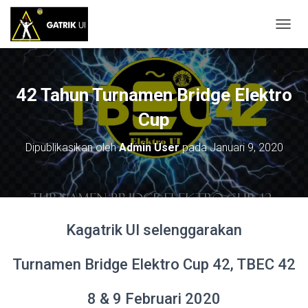
T
O
G
G
L
42 Tahun Turnamen Bridge Elektro
E
N
Cup
A
V
Dipublikasikan oleh
Admin User
pada
Januari 9, 2020
I
G
A
S
I
Kagatrik UI selenggarakan
Turnamen Bridge Elektro Cup 42, TBEC 42
8 & 9 Februari 2020