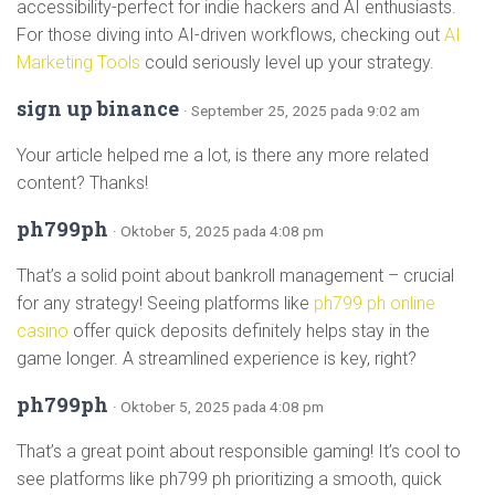
accessibility-perfect for indie hackers and AI enthusiasts.
For those diving into AI-driven workflows, checking out
AI
Marketing Tools
could seriously level up your strategy.
sign up binance
· September 25, 2025 pada 9:02 am
Your article helped me a lot, is there any more related
content? Thanks!
ph799ph
· Oktober 5, 2025 pada 4:08 pm
That’s a solid point about bankroll management – crucial
for any strategy! Seeing platforms like
ph799 ph online
casino
offer quick deposits definitely helps stay in the
game longer. A streamlined experience is key, right?
ph799ph
· Oktober 5, 2025 pada 4:08 pm
That’s a great point about responsible gaming! It’s cool to
see platforms like ph799 ph prioritizing a smooth, quick